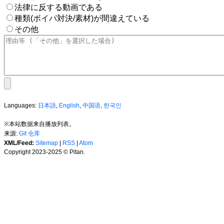
法律に反する動画である
種類(ボイパ対決/素材)が間違えている
その他
Languages:
日本語
,
English
,
中国语
,
한국인
※本站数据来自播放列表。
来源:
Git 仓库
XML/Feed:
Sitemap
|
RSS
|
Atom
Copyright 2023-2025 © Pitan.