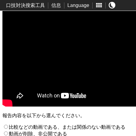
口技対決搜索工具
信息
Language
報告内容を以下から選んでください。
比較などの動画である、または関係のない動画である
動画が削除、非公開である