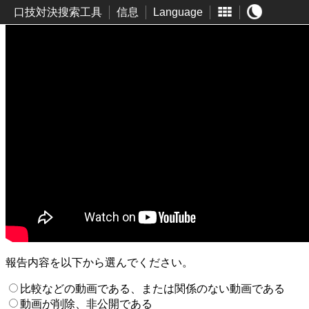
口技対決搜索工具
信息
Language
報告内容を以下から選んでください。
比較などの動画である、または関係のない動画である
動画が削除、非公開である