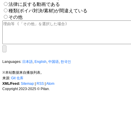
法律に反する動画である
種類(ボイパ対決/素材)が間違えている
その他
Languages:
日本語
,
English
,
中国语
,
한국인
※本站数据来自播放列表。
来源:
Git 仓库
XML/Feed:
Sitemap
|
RSS
|
Atom
Copyright 2023-2025 © Pitan.