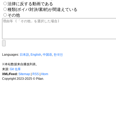
法律に反する動画である
種類(ボイパ対決/素材)が間違えている
その他
Languages:
日本語
,
English
,
中国语
,
한국인
※本站数据来自播放列表。
来源:
Git 仓库
XML/Feed:
Sitemap
|
RSS
|
Atom
Copyright 2023-2025 © Pitan.