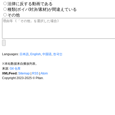
法律に反する動画である
種類(ボイパ対決/素材)が間違えている
その他
Languages:
日本語
,
English
,
中国语
,
한국인
※本站数据来自播放列表。
来源:
Git 仓库
XML/Feed:
Sitemap
|
RSS
|
Atom
Copyright 2023-2025 © Pitan.