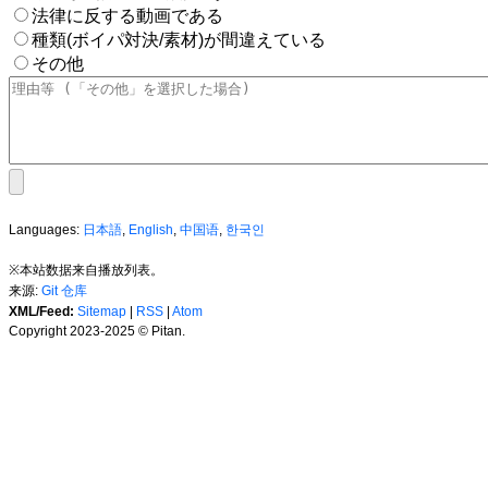
法律に反する動画である
種類(ボイパ対決/素材)が間違えている
その他
Languages:
日本語
,
English
,
中国语
,
한국인
※本站数据来自播放列表。
来源:
Git 仓库
XML/Feed:
Sitemap
|
RSS
|
Atom
Copyright 2023-2025 © Pitan.