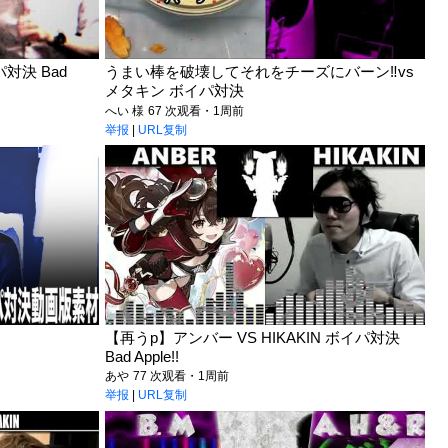
パ対決 Bad
うまい棒を破壊してそれをチーズにバーン‼️vs
メタキン ボイパ対決
へい 様
67 次观看・1周前
举报
|
URL复制
【再うp】アンバー VS HIKAKIN ボイパ対決
Bad Apple!!
あや
77 次观看・1周前
举报
|
URL复制