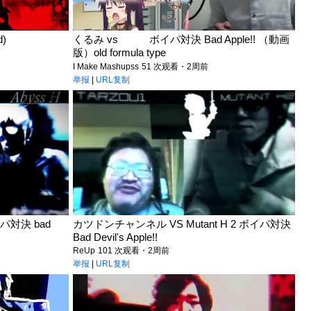
d)
くるみ vs ボイパ対決 Bad Apple!! （動画
版）old formula type
I Make Mashupss
51 次观看・2周前
举报
|
URL复制
ボイパ対決 bad
カツドンチャンネル VS Mutant H 2 ボイパ対決
Bad Devil's Apple!!
ReUp
101 次观看・2周前
举报
|
URL复制