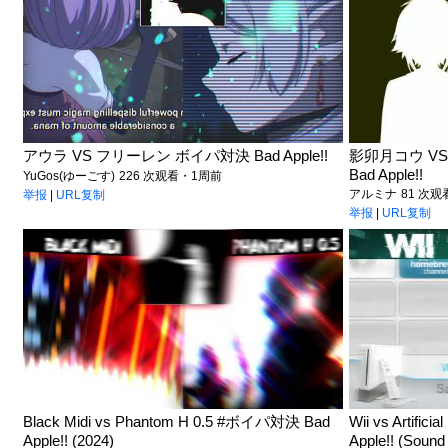
アウラ VS フリーレン ボイパ対決 Bad Apple!!
影卯月コウ VS 
Bad Apple!!
YuGos(ゆーごす)
226 次观看・1周前
アルミナ
81 次
举报
|
URL复制
举报
|
URL复制
Black Midi vs Phantom H 0.5 #ボイパ対決 Bad
Wii vs Artifi
Apple!! (2024)
Apple!! (Sound