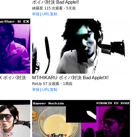
ボイパ対決 Bad Apple!!
綺羅星
115 次观看・5天前
举报
|
URL复制
 EX ボイパ対決
MT/HIKARU ボイパ対決 Bad Apple!X!
ReUp
57 次观看・1周前
举报
|
URL复制