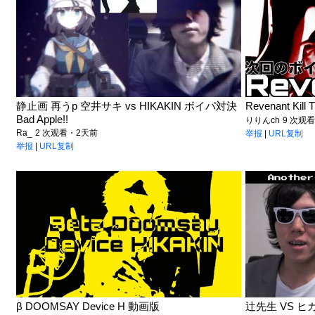
静止画 再うp 空井サキ vs HIKAKIN ボイパ対決
Revenant Kill
Bad Apple!!
りりんch
9 次观
Ra_
2 次观看・2天前
举报
|
URL复制
举报
|
URL复制
β DOOMSAY Device H 動画版
辻先生 VS ヒカ