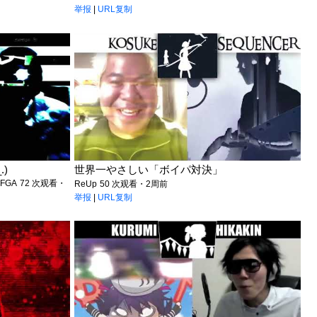
举报
|
URL复制
.)
世界一やさしい「ボイパ対決」
YFGA
72 次观看・
ReUp
50 次观看・2周前
举报
|
URL复制