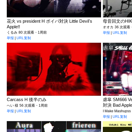
花火 vs president H ボイパ対決 Little Devil's
母音回文のHIKAK
Apple!!
オオカ
36 次观看
くるみ
80 次观看・1周前
举报
|
URL复制
举报
|
URL复制
Carcass H 後半のみ
虐皐 SM666 Ver
対決 Bad Apple!
へい 様
56 次观看・1周前
举报
|
URL复制
I Make Mashupss
举报
|
URL复制