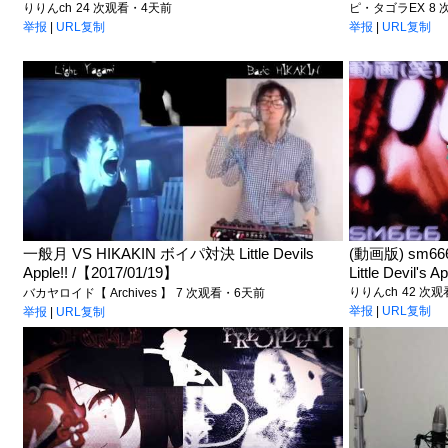
りりんch
24 次观看・4天前
ピ・タゴラEX
8
举报
|
URL复制
举报
|
URL复制
一般月 VS HIKAKIN ボイパ対決 Little Devils
(動画版) sm66
Apple!! /【2017/01/19】
Little Devil's Ap
りりんch
42 次
バカヤロイド【 Archives 】
7 次观看・6天前
举报
|
URL复制
举报
|
URL复制