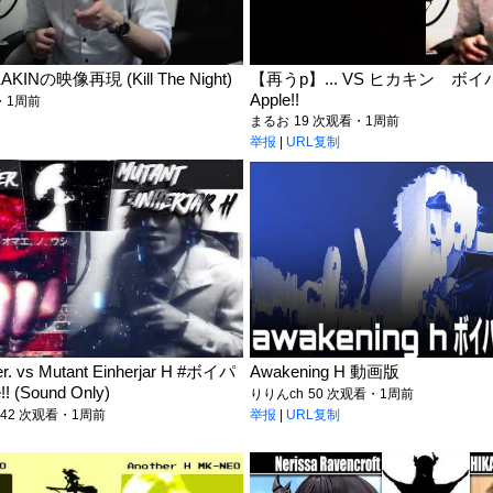
INの映像再現 (Kill The Night)
【再うp】... VS ヒカキン ボイ
Apple!!
・1周前
まるお
19 次观看・1周前
举报
|
URL复制
. vs Mutant Einherjar H #ボイパ
Awakening H 動画版
! (Sound Only)
りりんch
50 次观看・1周前
42 次观看・1周前
举报
|
URL复制