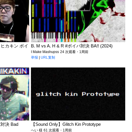
 ヒカキン ボイ
B. M vs A. H & R #ボイパ対決 BA!! (2024)
I Make Mashupss
24 次观看・1周前
举报
|
URL复制
対決 Bad
【Sound Only】Glitch Kin Prototype
へい 様
61 次观看・1周前