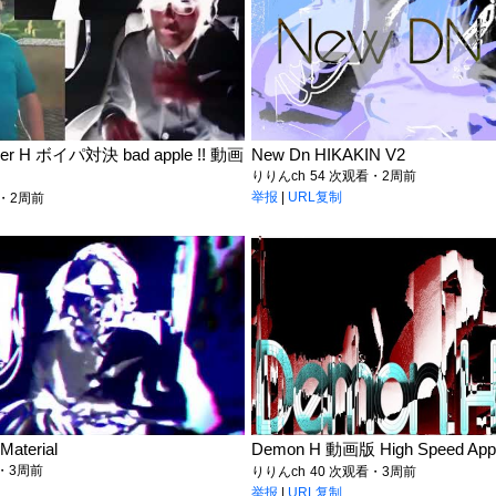
ther H ボイパ対決 bad apple !! 動画
New Dn HIKAKIN V2
りりんch
54 次观看・2周前
举报
|
URL复制
看・2周前
Material
Demon H 動画版 High Speed Appl
看・3周前
りりんch
40 次观看・3周前
举报
|
URL复制