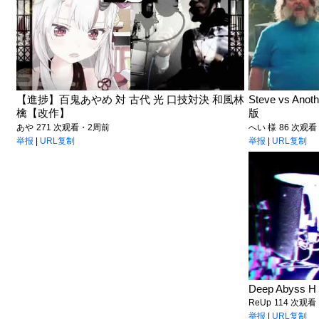
【進捗】百鬼あやめ 対 古代 光 口技対決 和風林
Steve vs Ano
檎【改作】
版
あや
271 次观看・2周前
へい 様
86 次观
举报
|
URL复制
举报
|
URL复制
Deep Abyss H 
ReUp
114 次观
举报
|
URL复制