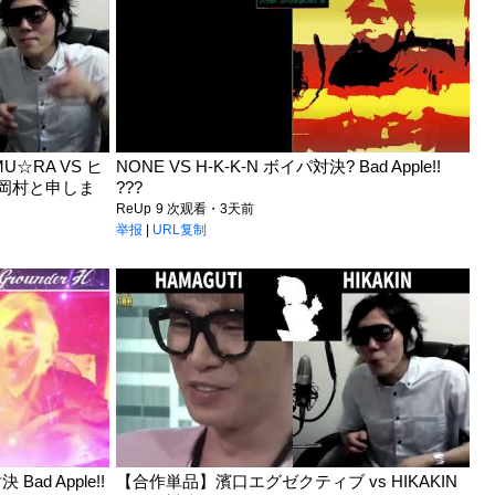
☆RA VS ヒ
NONE VS H-K-K-N ボイパ対決? Bad Apple!!
!【岡村と申しま
???
ReUp
9 次观看・3天前
举报
|
URL复制
Bad Apple!!
【合作単品】濱口エグゼクティブ vs HIKAKIN