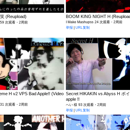
(Reupload)
BOOM KING NIGHT H (Reuploa
I Make Mashupss
24 次观看・2周前
59 次观看・2周前
举报
|
URL复制
eme H v2 VPS Bad Apple!! (Video
Secret HIKAKIN vs Abyss H 
apple !!
31 次观看・2周前
へい 様
93 次观看・2周前
举报
|
URL复制