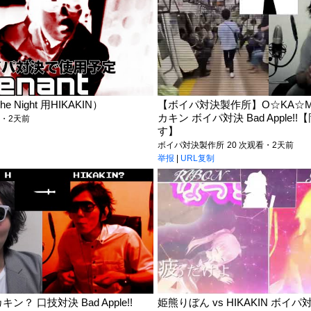
 The Night 用HIKAKIN）
【ボイパ対決製作所】O☆KA☆MU
カキン ボイパ対決 Bad Apple!
看・2天前
す】
ボイパ対決製作所
20 次观看・2天前
举报
|
URL复制
キン？ 口技対決 Bad Apple!!
姫熊りぼん vs HIKAKIN ボイパ対決 