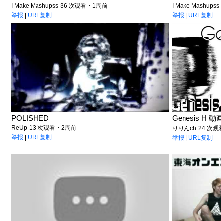
I Make Mashupss
36 次观看・1周前
I Make Mashupss
举报
|
URL复制
举报
|
URL复制
POLISHED_
Genesis H 
ReUp
13 次观看・2周前
りりんch
24 次
举报
|
URL复制
举报
|
URL复制