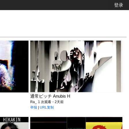
登录
通常ピッチ Anubis H
Ra_
1 次观看・2天前
举报
|
URL复制