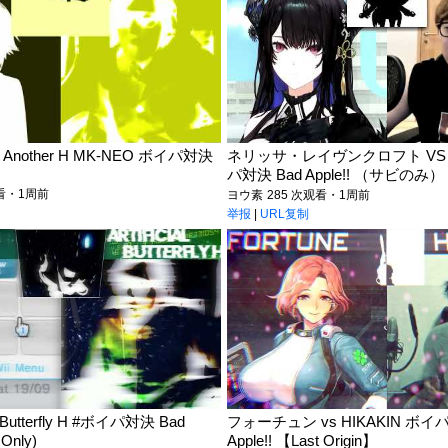
Another H MK-NEO ボイパ対決
ネリッサ・レイヴンクロフト VS
パ対決 Bad Apple!! （サビのみ）
观看・1周前
ヨウ素
285 次观看・1周前
举报
|
URL复制
cial Butterfly H #ボイパ対決 Bad
フォーチュン vs HIKAKIN ボイパ
 Only)
Apple!! 【Last Origin】