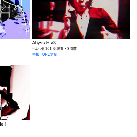
Abyss H v3
へい 様
161 次观看・3周前
举报
|
URL复制
e!!