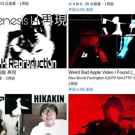
33 次观看・1周前
ＤＡＭＯ.
26 次观看・1周前
举报
|
URL复制
動画版 再現
Weird Bad Apple Video I Found (._
Alex Brock-Farrington AZNTP NAUTTP 
观看・2周前
2周前
举报
|
URL复制