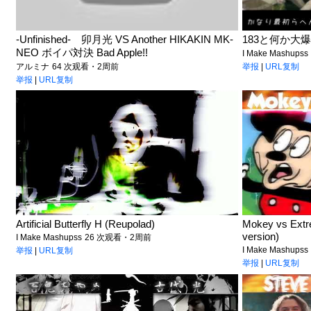
-Unfinished- 卯月光 VS Another HIKAKIN MK-
183と何か大爆笑 
NEO ボイパ対決 Bad Apple!!
I Make Mashupss
アルミナ
64 次观看・2周前
举报
|
URL复制
举报
|
URL复制
Artificial Butterfly H (Reupolad)
Mokey vs Extr
version)
I Make Mashupss
26 次观看・2周前
I Make Mashupss
举报
|
URL复制
举报
|
URL复制