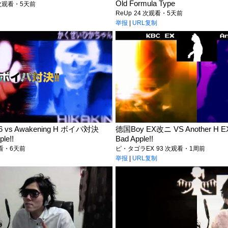
Old Formula Type
 次观看・5天前
ReUp
24 次观看・5天前
举报
|
URL复制
6 vs Awakening H ボイパ対決
德国Boy EX改ニ VS Another H
ple!!
Bad Apple!!
观看・6天前
ピ・タゴラEX
93 次观看・1周前
举报
|
URL复制