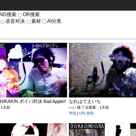
AND搜索
OR搜索
语音对决
素材
AI分类
IKAKIN ボイパ対決 Bad Apple!!
なれはてえいち
・1天前
へい 様
7 次观看・1天前
举报
|
URL复制