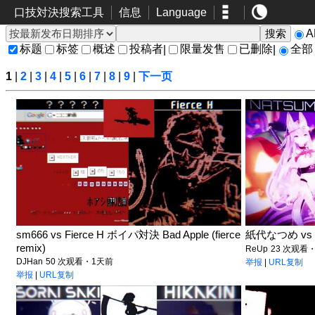
口技対決搜索工具
信息
Language
标题
标签
概述
投稿者
限量发售
已删除
全部
|
|
1
|
2
|
3
|
4
|
5
|
6
|
7
|
8
|
9
|
下一页
sm666 vs Fierce H ボイパ対決 Bad Apple (fierce
紙代なつめ vs H
remix)
ReUp
23 次观看
DJHan
50 次观看・1天前
举报
|
URL复制
举报
|
URL复制