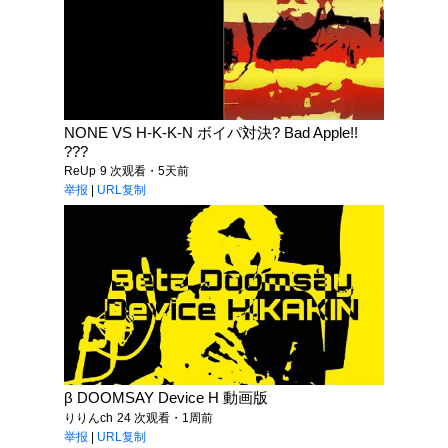
NONE VS H-K-K-N ボイパ対決? Bad Apple!!
???
ReUp
9 次观看・5天前
举报
|
URL复制
β DOOMSAY Device H 動画版
りりんch
24 次观看・1周前
举报
|
URL复制