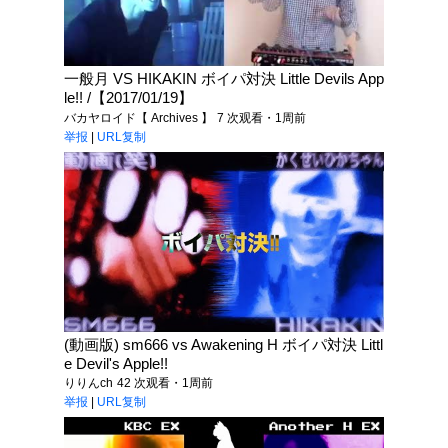
一般月 VS HIKAKIN ボイパ対決 Little Devils App
le!! /【2017/01/19】
バカヤロイド【 Archives 】
7 次观看・1周前
举报
|
URL复制
(動画版) sm666 vs Awakening H ボイパ対決 Littl
e Devil's Apple!!
りりんch
42 次观看・1周前
举报
|
URL复制