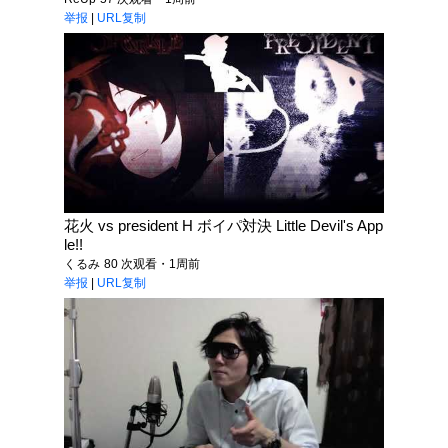
举报
|
URL复制
花火 vs president H ボイパ対決 Little Devil's App
le!!
くるみ
80 次观看・1周前
举报
|
URL复制