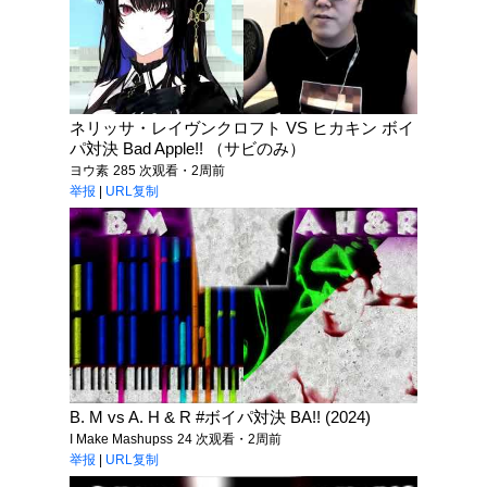
ネリッサ・レイヴンクロフト VS ヒカキン ボイ
パ対決 Bad Apple!! （サビのみ）
ヨウ素
285 次观看・2周前
举报
|
URL复制
B. M vs A. H & R #ボイパ対決 BA!! (2024)
I Make Mashupss
24 次观看・2周前
举报
|
URL复制