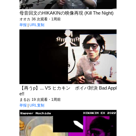
母音回文のHIKAKINの映像再現 (Kill The Night)
オオカ
36 次观看・1周前
举报
|
URL复制
【再うp】... VS ヒカキン ボイパ対決 Bad Appl
e!!
まるお
19 次观看・1周前
举报
|
URL复制