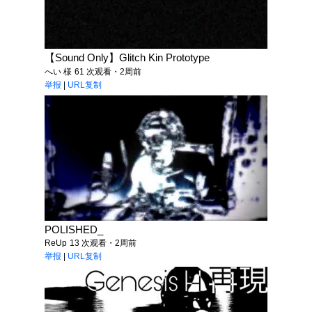
【Sound Only】Glitch Kin Prototype
へい 様
61 次观看・2周前
举报
|
URL复制
POLISHED_
ReUp
13 次观看・2周前
举报
|
URL复制