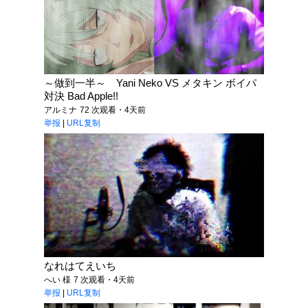
～做到一半～ Yani Neko VS メタキン ボイパ
対決 Bad Apple!!
アルミナ
72 次观看・4天前
举报
|
URL复制
なれはてえいち
へい 様
7 次观看・4天前
举报
|
URL复制