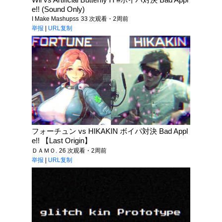
e!! (Sound Only)
I Make Mashupss
33 次观看・2周前
举报
|
URL复制
フォーチュン vs HIKAKIN ボイパ対決 Bad Appl
e!! 【Last Origin】
ＤＡＭＯ.
26 次观看・2周前
举报
|
URL复制