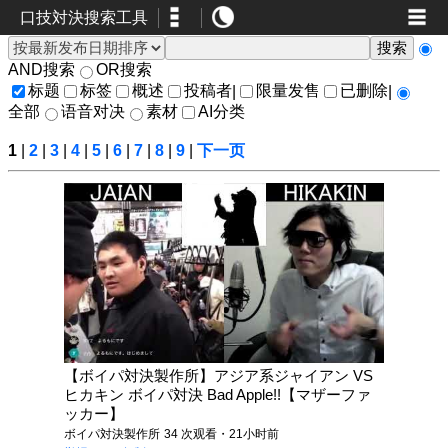
口技対決搜索工具
AND搜索
OR搜索
标题
标签
概述
投稿者
限量发售
已删除
|
|
全部
语音对决
素材
AI分类
1
|
2
|
3
|
4
|
5
|
6
|
7
|
8
|
9
|
下一页
【ボイパ対決製作所】アジア系ジャイアン VS
ヒカキン ボイパ対決 Bad Apple!!【マザーファ
ッカー】
ボイパ対決製作所
34 次观看・21小时前