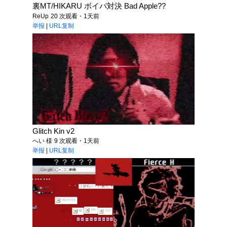
裏MT/HIKARU ボイパ対決 Bad Apple??
ReUp
20 次观看・1天前
举报
|
URL复制
Glitch Kin v2
へい 様
9 次观看・1天前
举报
|
URL复制