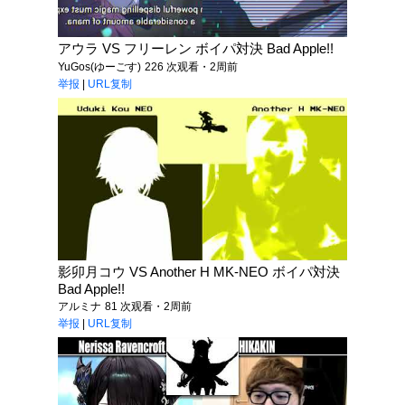
アウラ VS フリーレン ボイパ対決 Bad Apple!!
YuGos(ゆーごす)
226 次观看・2周前
举报
|
URL复制
影卯月コウ VS Another H MK-NEO ボイパ対決
Bad Apple!!
アルミナ
81 次观看・2周前
举报
|
URL复制