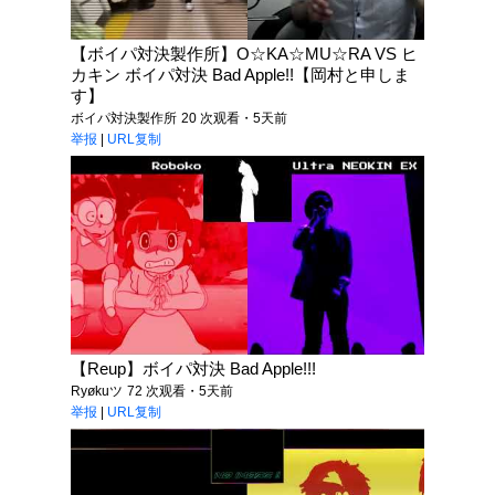
【ボイパ対決製作所】O☆KA☆MU☆RA VS ヒ
カキン ボイパ対決 Bad Apple!!【岡村と申しま
す】
ボイパ対決製作所
20 次观看・5天前
举报
|
URL复制
【Reup】ボイパ対決 Bad Apple!!!
Ryøkuツ
72 次观看・5天前
举报
|
URL复制