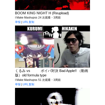
BOOM KING NIGHT H (Reupload)
I Make Mashupss
24 次观看・3周前
举报
|
URL复制
くるみ vs ボイパ対決 Bad Apple!! （動画
版）old formula type
I Make Mashupss
51 次观看・3周前
举报
|
URL复制