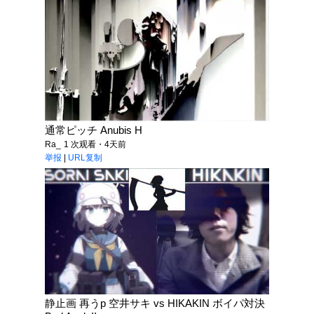
通常ピッチ Anubis H
Ra_
1 次观看・4天前
举报
|
URL复制
静止画 再うp 空井サキ vs HIKAKIN ボイパ対決