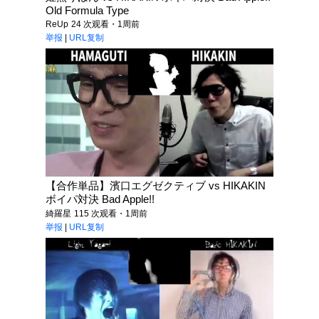
Old Formula Type
ReUp
24 次观看・1周前
举报
|
URL复制
【合作単品】濱口エグゼクティブ vs HIKAKIN
ボイパ対決 Bad Apple!!
綺羅星
115 次观看・1周前
举报
|
URL复制