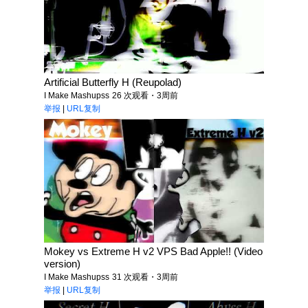
Artificial Butterfly H (Reupolad)
I Make Mashupss
26 次观看・3周前
举报
|
URL复制
Mokey vs Extreme H v2 VPS Bad Apple!! (Video
version)
I Make Mashupss
31 次观看・3周前
举报
|
URL复制