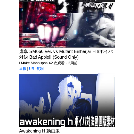
虐皐 SM666 Ver. vs Mutant Einherjar H #ボイパ
対決 Bad Apple!! (Sound Only)
I Make Mashupss
42 次观看・2周前
举报
|
URL复制
Awakening H 動画版