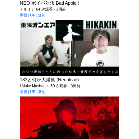
NEO ボイパ対決 Bad Apple!!
アルミナ
64 次观看・3周前
举报
|
URL复制
183と何か大爆笑 (Reupload)
I Make Mashupss
59 次观看・3周前
举报
|
URL复制