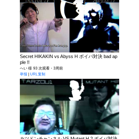
Secret HIKAKIN vs Abyss H ボイパ対決 bad ap
ple !!
へい 様
93 次观看・3周前
举报
|
URL复制
カツドンチャンネル VS Mutant H 2 ボイパ対決