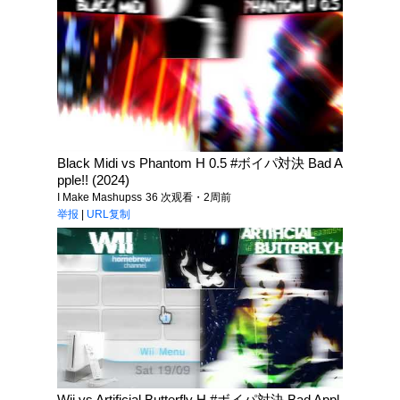
Black Midi vs Phantom H 0.5 #ボイパ対決 Bad A
pple!! (2024)
I Make Mashupss
36 次观看・2周前
举报
|
URL复制
Wii vs Artificial Butterfly H #ボイパ対決 Bad Appl