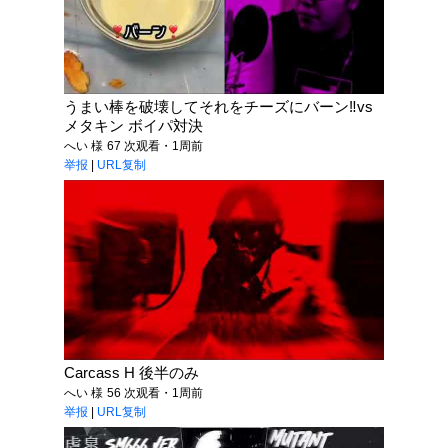
うまい棒を破壊してそれをチーズにバーン‼️vs
メタキン ボイパ対決
へい 様
67 次观看・1周前
举报
|
URL复制
Carcass H 後半のみ
へい 様
56 次观看・1周前
举报
|
URL复制