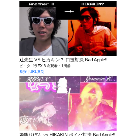
辻先生 VS ヒカキン？ 口技対決 Bad Apple!!
ピ・タゴラEX
8 次观看・1周前
举报
|
URL复制
姫熊りぼん vs HIKAKIN ボイパ対決 Bad Apple!!