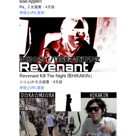
Bad Apple!!
Ra_
2 次观看・4天前
举报
|
URL复制
Revenant Kill The Night 用HIKAKIN）
りりんch
9 次观看・4天前
举报
|
URL复制