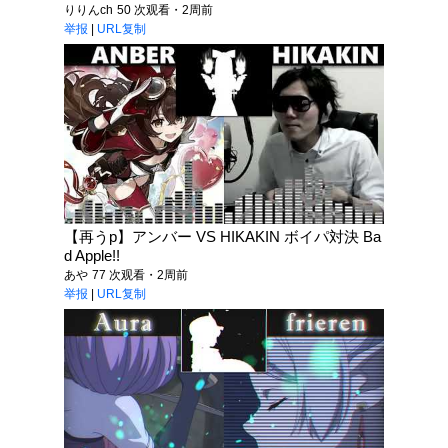
りりんch
50 次观看・2周前
举报
|
URL复制
【再うp】アンバー VS HIKAKIN ボイパ対決 Ba
d Apple!!
あや
77 次观看・2周前
举报
|
URL复制