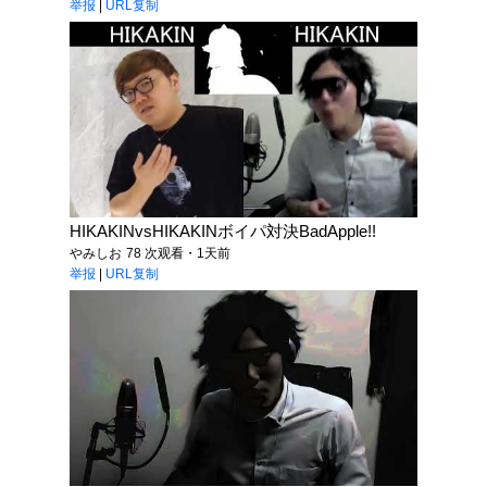
举报
|
URL复制
HIKAKINvsHIKAKINボイパ対決BadApple!!
やみしお
78 次观看・1天前
举报
|
URL复制