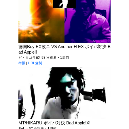
德国Boy EX改ニ VS Another H EX ボイパ対決 B
ad Apple!!
ピ・タゴラEX
93 次观看・1周前
举报
|
URL复制
MT/HIKARU ボイパ対決 Bad Apple!X!
ReUp
57 次观看・1周前