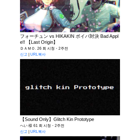
フォーチュン vs HIKAKIN ボイパ対決 Bad Appl
e!! 【Last Origin】
ＤＡＭＯ.
26 회 시청・2주전
신고
|
URL복사
【Sound Only】Glitch Kin Prototype
へい 様
61 회 시청・2주전
신고
|
URL복사