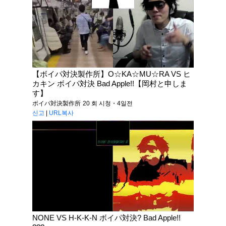
【ボイパ対決製作所】O☆KA☆MU☆RA VS ヒ
カキン ボイパ対決 Bad Apple!!【岡村と申しま
す】
ボイパ対決製作所
20 회 시청・4일전
신고
|
URL복사
NONE VS H-K-K-N ボイパ対決? Bad Apple!!