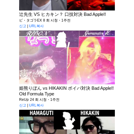
辻先生 VS ヒカキン？ 口技対決 Bad Apple!!
ピ・タゴラEX
8 회 시청・1주전
신고
|
URL복사
姫熊りぼん vs HIKAKIN ボイパ対決 Bad Apple!!
Old Formula Type
ReUp
24 회 시청・1주전
신고
|
URL복사