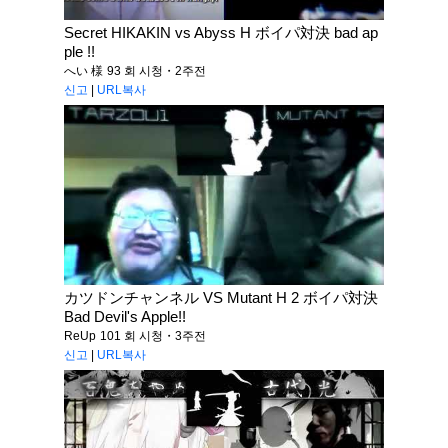
Secret HIKAKIN vs Abyss H ボイパ対決 bad ap
ple !!
へい 様
93 회 시청・2주전
신고
|
URL복사
カツドンチャンネル VS Mutant H 2 ボイパ対決
Bad Devil's Apple!!
ReUp
101 회 시청・3주전
신고
|
URL복사