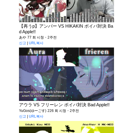
【再うp】アンバー VS HIKAKIN ボイパ対決 Ba
d Apple!!
あや
77 회 시청・2주전
신고
|
URL복사
アウラ VS フリーレン ボイパ対決 Bad Apple!!
YuGos(ゆーごす)
226 회 시청・2주전
신고
|
URL복사