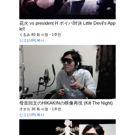
花火 vs president H ボイパ対決 Little Devil's App
le!!
くるみ
80 회 시청・1주전
신고
|
URL복사
母音回文のHIKAKINの映像再現 (Kill The Night)
オオカ
36 회 시청・1주전
신고
|
URL복사