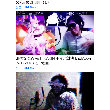
DJHan
50 회 시청・2일전
신고
|
URL복사
紙代なつめ vs HIKAKIN ボイパ対決 Bad Apple!!
ReUp
23 회 시청・3일전
신고
|
URL복사