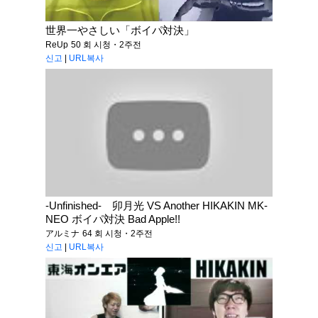
世界一やさしい「ボイパ対決」
ReUp
50 회 시청・2주전
신고
|
URL복사
-Unfinished- 卯月光 VS Another HIKAKIN MK-
NEO ボイパ対決 Bad Apple!!
アルミナ
64 회 시청・2주전
신고
|
URL복사