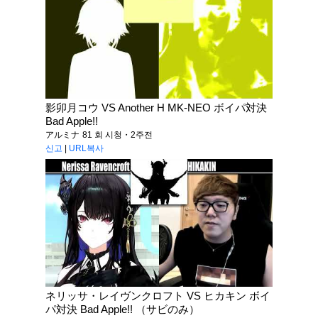
影卯月コウ VS Another H MK-NEO ボイパ対決
Bad Apple!!
アルミナ
81 회 시청・2주전
신고
|
URL복사
ネリッサ・レイヴンクロフト VS ヒカキン ボイ
パ対決 Bad Apple!! （サビのみ）