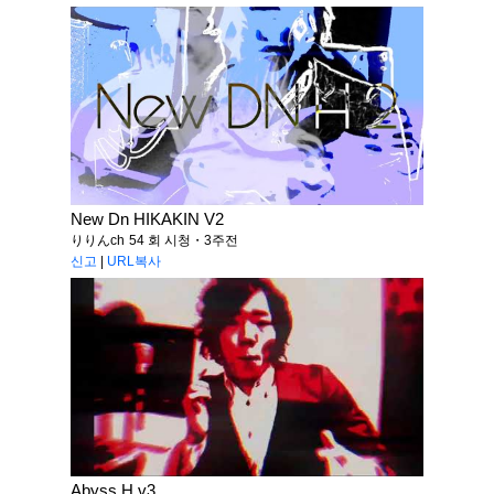
New Dn HIKAKIN V2
りりんch
54 회 시청・3주전
신고
|
URL복사
Abyss H v3