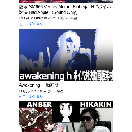
虐皐 SM666 Ver. vs Mutant Einherjar H #ボイパ
対決 Bad Apple!! (Sound Only)
I Make Mashupss
42 회 시청・1주전
신고
|
URL복사
Awakening H 動画版
りりんch
50 회 시청・2주전
신고
|
URL복사