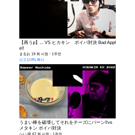
【再うp】... VS ヒカキン ボイパ対決 Bad Appl
e!!
まるお
19 회 시청・1주전
신고
|
URL복사
うまい棒を破壊してそれをチーズにバーン‼️vs
メタキン ボイパ対決
へい 様
67 회 시청・1주전