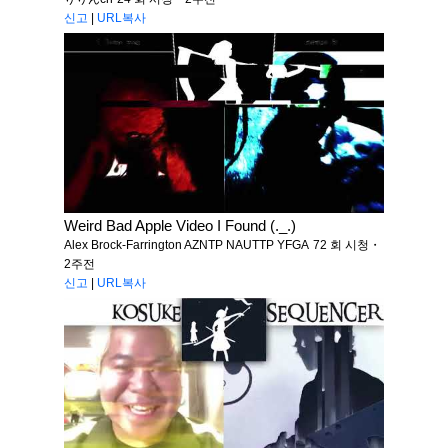
신고
|
URL복사
Weird Bad Apple Video I Found (._.)
Alex Brock-Farrington AZNTP NAUTTP YFGA
72 회 시청・
2주전
신고
|
URL복사