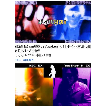
(動画版) sm666 vs Awakening H ボイパ対決 Littl
e Devil's Apple!!
りりんch
42 회 시청・1주전
신고
|
URL복사