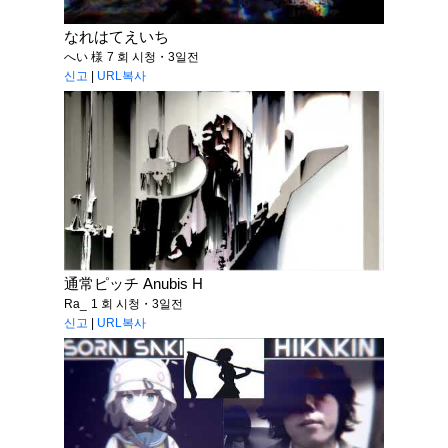
なれはてえいち
へい 様
7 회 시청・3일전
신고
|
URL복사
通常ピッチ Anubis H
Ra_
1 회 시청・3일전
신고
|
URL복사