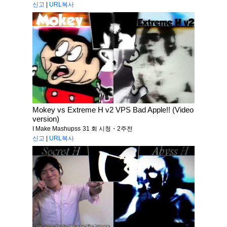
신고
|
URL복사
Mokey vs Extreme H v2 VPS Bad Apple!! (Video
version)
I Make Mashupss
31 회 시청・2주전
신고
|
URL복사