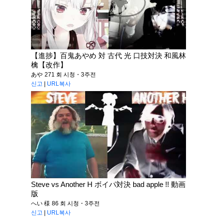
【進捗】百鬼あやめ 対 古代 光 口技対決 和風林
檎【改作】
あや
271 회 시청・3주전
신고
|
URL복사
Steve vs Another H ボイパ対決 bad apple !! 動画
版
へい 様
86 회 시청・3주전
신고
|
URL복사