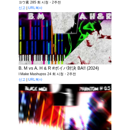
ヨウ素
285 회 시청・2주전
신고
|
URL복사
B. M vs A. H & R #ボイパ対決 BA!! (2024)
I Make Mashupss
24 회 시청・2주전
신고
|
URL복사