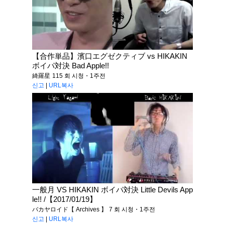
【合作単品】濱口エグゼクティブ vs HIKAKIN
ボイパ対決 Bad Apple!!
綺羅星
115 회 시청・1주전
신고
|
URL복사
一般月 VS HIKAKIN ボイパ対決 Little Devils App
le!! /【2017/01/19】
バカヤロイド【 Archives 】
7 회 시청・1주전
신고
|
URL복사