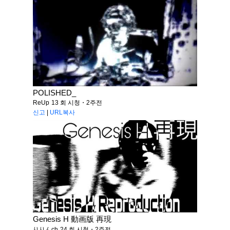
POLISHED_
ReUp
13 회 시청・2주전
신고
|
URL복사
Genesis H 動画版 再現
りりんch
24 회 시청・2주전