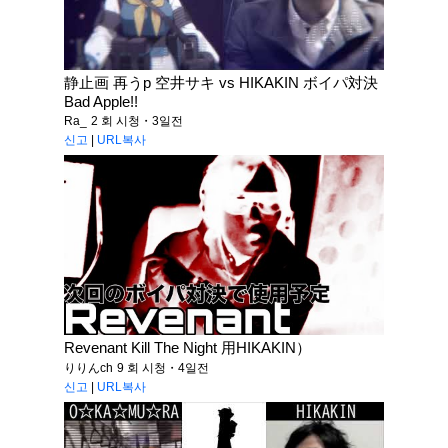
静止画 再うp 空井サキ vs HIKAKIN ボイパ対決
Bad Apple!!
Ra_
2 회 시청・3일전
신고
|
URL복사
Revenant Kill The Night 用HIKAKIN）
りりんch
9 회 시청・4일전
신고
|
URL복사