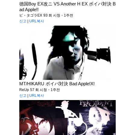
德国Boy EX改ニ VS Another H EX ボイパ対決 B
ad Apple!!
ピ・タゴラEX
93 회 시청・1주전
신고
|
URL복사
MT/HIKARU ボイパ対決 Bad Apple!X!
ReUp
57 회 시청・1주전
신고
|
URL복사