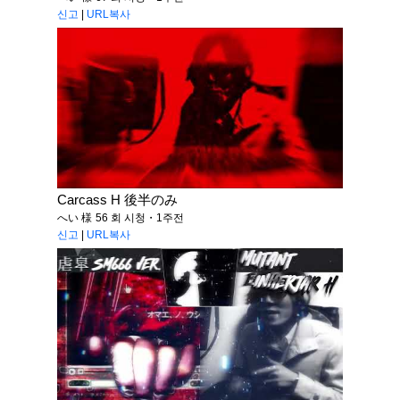
신고
|
URL복사
Carcass H 後半のみ
へい 様
56 회 시청・1주전
신고
|
URL복사