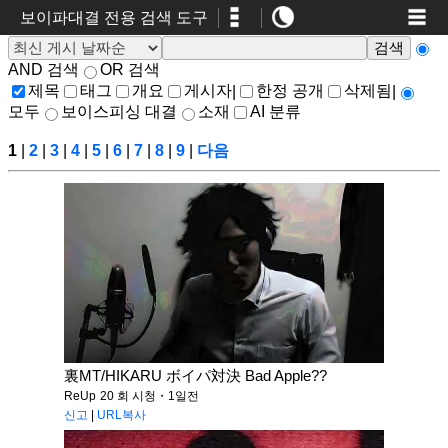
보이파대결 전용 검색 도구
AND 검색
OR 검색
제목
태그
개요
게시자
한정 공개
삭제됨
|
|
모두
보이스피싱 대결
소재
AI 분류
1
|
2
|
3
|
4
|
5
|
6
|
7
|
8
|
9
|
다음
裏MT/HIKARU ボイパ対決 Bad Apple??
ReUp
20 회 시청・1일전
신고
|
URL복사