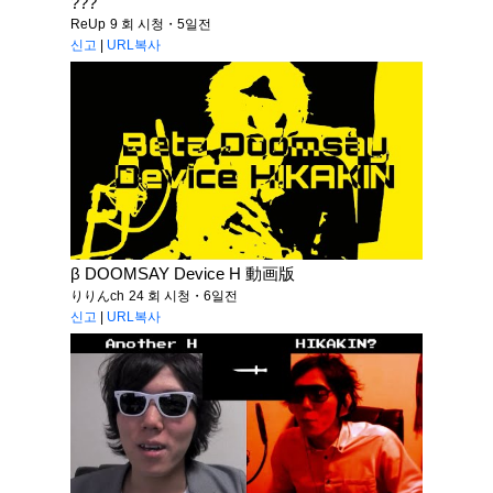
???
ReUp
9 회 시청・5일전
신고
|
URL복사
β DOOMSAY Device H 動画版
りりんch
24 회 시청・6일전
신고
|
URL복사