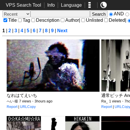
VPS Search Tool
Info
Language
AND
Title
Tag
Description
Author
|
Unlisted
Deleted
|
1
|
2
|
3
|
4
|
5
|
6
|
7
|
8
|
9
|
Next
なれはてえいち
通常ピッチ Anu
へい 様
7 views・3hours ago
Ra_
1 views・7ho
Report
|
URLCopy
Report
|
URLCop