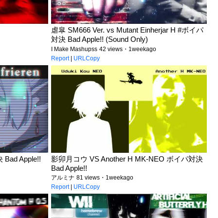
虐皐 SM666 Ver. vs Mutant Einherjar H #ボイパ
対決 Bad Apple!! (Sound Only)
I Make Mashupss
42 views・1weekago
Report
|
URLCopy
d Apple!!
影卯月コウ VS Another H MK-NEO ボイパ対決
Bad Apple!!
アルミナ
81 views・1weekago
Report
|
URLCopy