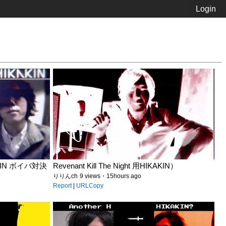
Login
KIN ボイパ対決
Revenant Kill The Night 用HIKAKIN）
りりんch
9 views・15hours ago
Report
|
URLCopy