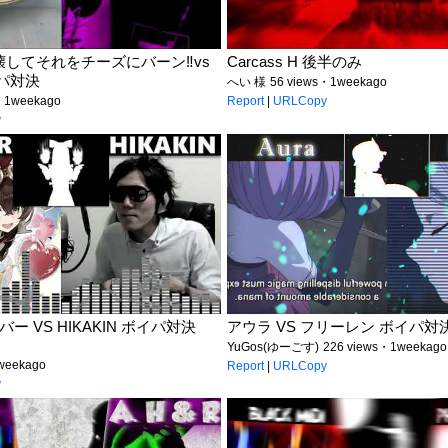
してそれをチーズにバーン‼️vs
Carcass H 後半のみ
パ対決
へい 様
56 views・1weekago
・1weekago
Report
|
URLCopy
y
ー VS HIKAKIN ボイパ対決
アウラ VS フリーレン ボイパ対決 Ba
YuGos(ゆーごす)
226 views・1weekago
weekago
Report
|
URLCopy
y