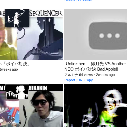
い「ボイパ対決」
-Unfinished- 卯月光 VS Another
NEO ボイパ対決 Bad Apple!!
2weeks ago
y
アルミナ
64 views・2weeks ago
Report
|
URLCopy