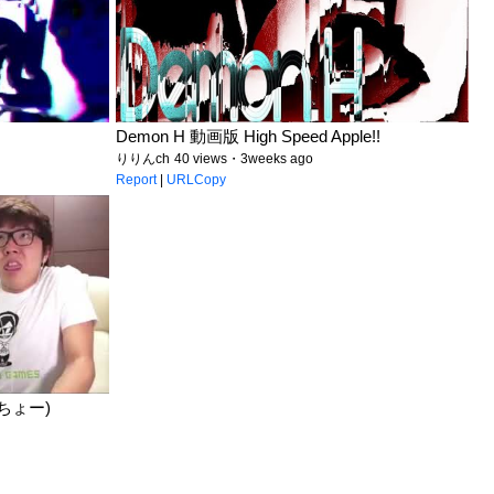
Demon H 動画版 High Speed Apple!!
りりんch
40 views・3weeks ago
Report
|
URLCopy
ゃちょー)