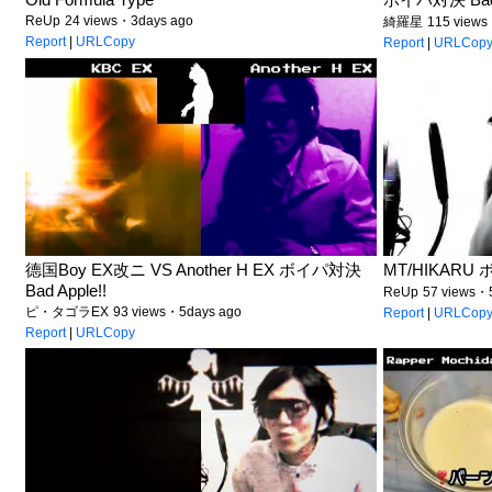
ReUp
24 views・3days ago
綺羅星
115 views
Report
|
URLCopy
Report
|
URLCop
德国Boy EX改ニ VS Another H EX ボイパ対決
MT/HIKARU ボ
Bad Apple!!
ReUp
57 views・
ピ・タゴラEX
93 views・5days ago
Report
|
URLCop
Report
|
URLCopy