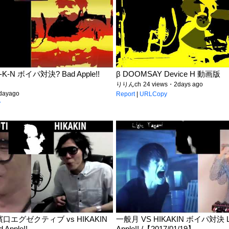
-K-N ボイパ対決? Bad Apple!!
β DOOMSAY Device H 動画版
りりんch
24 views・2days ago
dayago
Report
|
URLCopy
y
エグゼクティブ vs HIKAKIN
一般月 VS HIKAKIN ボイパ対決 Litt
pple!!
Apple!! /【2017/01/19】