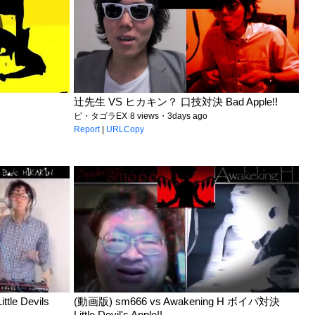
辻先生 VS ヒカキン？ 口技対決 Bad Apple!!
ピ・タゴラEX
8 views・3days ago
Report
|
URLCopy
le Devils
(動画版) sm666 vs Awakening H ボイパ対決
Little Devil's Apple!!