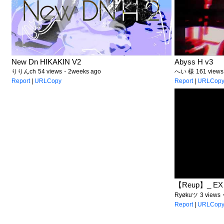
New Dn HIKAKIN V2
Abyss H v3
りりんch
54 views・2weeks ago
へい 様
161 view
Report
|
URLCopy
Report
|
URLCop
【Reup】_ EX M
Ryøkuツ
3 views
Report
|
URLCop