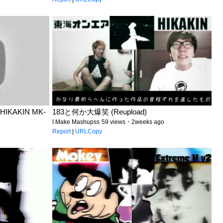
 HIKAKIN MK-
183と何か大爆笑 (Reupload)
I Make Mashupss
59 views・2weeks ago
Report
|
URLCopy