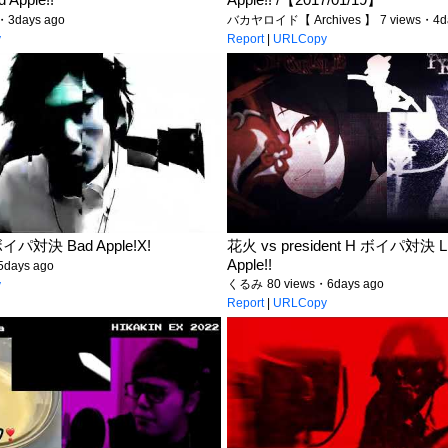
・3days ago
バカヤロイド【 Archives 】
7 views・4d
y
Report
|
URLCopy
イパ対決 Bad Apple!X!
花火 vs president H ボイパ対決 Litt
Apple!!
5days ago
くるみ
80 views・6days ago
y
Report
|
URLCopy