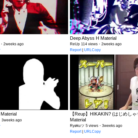
Deep Abyss H Material
s・2weeks ago
ReUp
114 views・2weeks ago
y
Report
|
URLCopy
aterial
【Reup】HIKAKIN? (はじめし
Material
・3weeks ago
Ryøkuツ
5 views・3weeks ago
y
Report
|
URLCopy