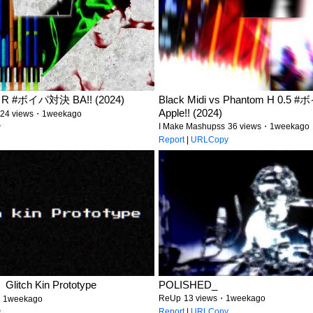
 & R #ボイパ対決 BA!! (2024)
Black Midi vs Phantom H 0.5
Apple!! (2024)
24 views・1weekago
I Make Mashupss
36 views・1weekago
y
Report
|
URLCopy
litch Kin Prototype
POLISHED_
ReUp
13 views・1weekago
・1weekago
Report
|
URLCopy
y