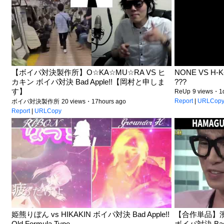
【ボイパ対決製作所】O☆KA☆MU☆RA VS ヒ
NONE VS H-K
カキン ボイパ対決 Bad Apple!!【岡村と申しま
???
す】
ReUp
9 views・1
Report
|
URLCop
ボイパ対決製作所
20 views・17hours ago
Report
|
URLCopy
姫熊りぼん vs HIKAKIN ボイパ対決 Bad Apple!!
【合作単品】濱口
Old Formula Type
ボイパ対決 Bad A