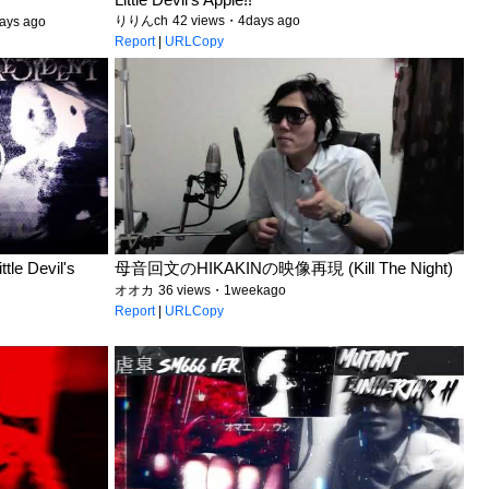
りりんch
42 views・4days ago
ays ago
Report
|
URLCopy
le Devil's
母音回文のHIKAKINの映像再現 (Kill The Night)
オオカ
36 views・1weekago
Report
|
URLCopy