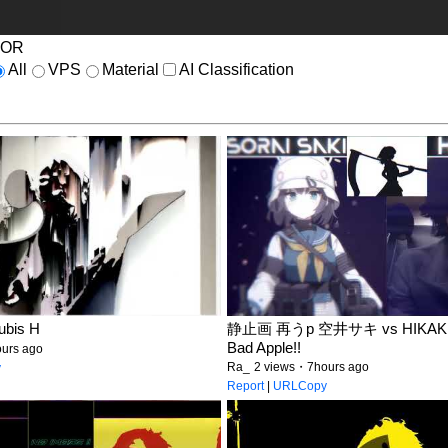
OR
All
VPS
Material
AI Classification
bis H
静止画 再うp 空井サキ vs HIKA
Bad Apple!!
urs ago
Ra_
2 views・7hours ago
y
Report
|
URLCopy