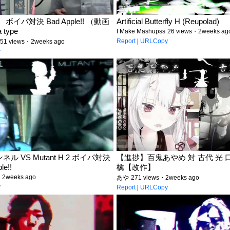
イパ対決 Bad Apple!! （動画
Artificial Butterfly H (Reupolad)
 type
I Make Mashupss
26 views・2weeks ag
Report
|
URLCopy
51 views・2weeks ago
y
 VS Mutant H 2 ボイパ対決
【進捗】百鬼あやめ 対 古代 光 
le!!
檎【改作】
・2weeks ago
あや
271 views・2weeks ago
y
Report
|
URLCopy