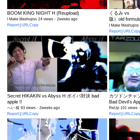
BOOM KING NIGHT H (Reupload)
くるみ vs ボ
版）old formula
I Make Mashupss
24 views・2weeks ago
Report
|
URLCopy
I Make Mashupss
Report
|
URLCop
Secret HIKAKIN vs Abyss H ボイパ対決 bad
カツドンチャンネル
apple !!
Bad Devil's App
へい 様
93 views・2weeks ago
ReUp
101 views
Report
|
URLCopy
Report
|
URLCop