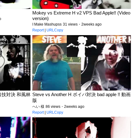
Mokey vs Extreme H v2 VPS Bad Apple!! (Video
version)
o
I Make Mashupss
31 views・2weeks ago
Report
|
URLCopy
口技対決 和風林
Steve vs Another H ボイパ対決 bad apple !! 動画
版
へい 様
86 views・2weeks ago
Report
|
URLCopy