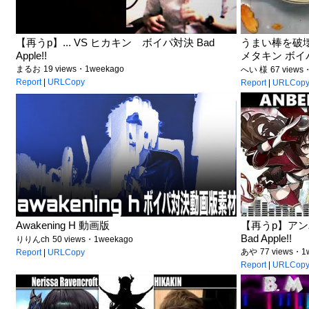
【再うp】... VS ヒカキン ボイパ対決 Bad
うまい棒を破壊
Apple!!
メタキン ボイ
まるお
19 views・1weekago
へい 様
67 views
Report
|
URLCopy
Report
|
URLCop
Awakening H 動画版
【再うp】アンバ
Bad Apple!!
りりんch
50 views・1weekago
あや
77 views・1
Report
|
URLCopy
Report
|
URLCop