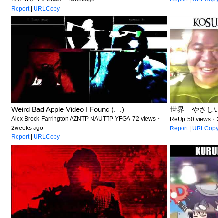
Report
|
URLCopy
Weird Bad Apple Video I Found (._.)
世界一やさし
Alex Brock-Farrington AZNTP NAUTTP YFGA
72 views・
ReUp
50 views・
2weeks ago
Report
|
URLCop
Report
|
URLCopy