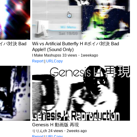
 #ボイパ対決 Bad
Wii vs Artificial Butterfly H #ボイパ対決 Bad
Apple!! (Sound Only)
I Make Mashupss
33 views・1weekago
Report
|
URLCopy
Genesis H 動画版 再現
りりんch
24 views・2weeks ago
Report
|
URLCopy