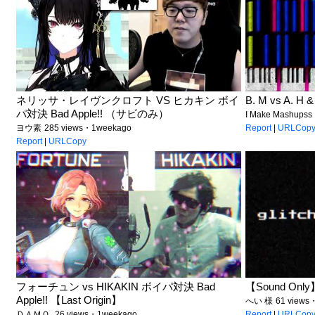
ネリッサ・レイヴンクロフト VS ヒカキン ボイ
B. M vs A. H
パ対決 Bad Apple!! （サビのみ）
I Make Mashupss
ヨウ素
285 views・1weekago
Report
|
URLCop
Report
|
URLCopy
フォーチュン vs HIKAKIN ボイパ対決 Bad
【Sound Only】G
Apple!! 【Last Origin】
へい 様
61 views
ＤＡＭＯ.
26 views・1weekago
Report
|
URLCop