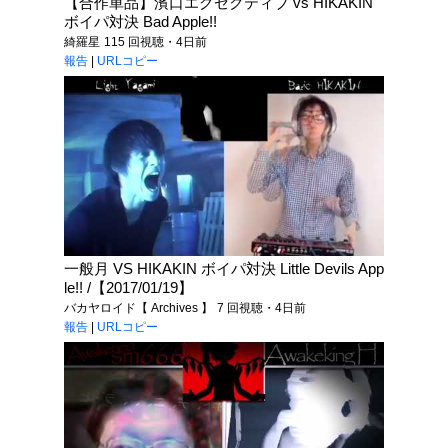
【合作単品】濱口エグゼクティブ vs HIKAKIN
ボイパ対決 Bad Apple!!
綺羅星
115 回視聴・4日前
報告
|
URLコピー
一般月 VS HIKAKIN ボイパ対決 Little Devils App
le!! /【2017/01/19】
バカヤロイド【 Archives 】
7 回視聴・4日前
報告
|
URLコピー