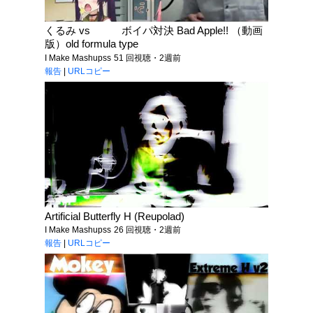
くるみ vs ボイパ対決 Bad Apple!! （動画
版）old formula type
I Make Mashupss
51 回視聴・2週前
報告
|
URLコピー
Artificial Butterfly H (Reupolad)
I Make Mashupss
26 回視聴・2週前
報告
|
URLコピー