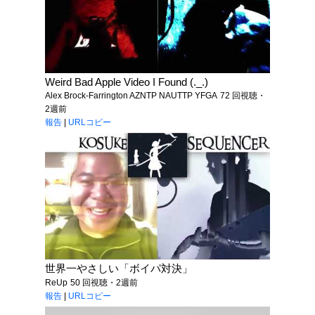
Weird Bad Apple Video I Found (._.)
Alex Brock-Farrington AZNTP NAUTTP YFGA
72 回視聴・
2週前
報告
|
URLコピー
世界一やさしい「ボイパ対決」
ReUp
50 回視聴・2週前
報告
|
URLコピー