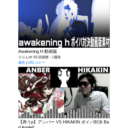
Awakening H 動画版
りりんch
50 回視聴・1週前
報告
|
URLコピー
【再うp】アンバー VS HIKAKIN ボイパ対決 Ba
d Apple!!