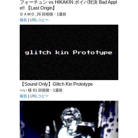
フォーチュン vs HIKAKIN ボイパ対決 Bad Appl
e!! 【Last Origin】
ＤＡＭＯ.
26 回視聴・1週前
報告
|
URLコピー
【Sound Only】Glitch Kin Prototype
へい 様
61 回視聴・1週前
報告
|
URLコピー