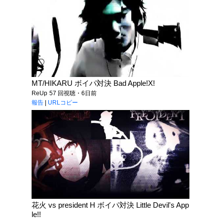
MT/HIKARU ボイパ対決 Bad Apple!X!
ReUp
57 回視聴・6日前
報告
|
URLコピー
花火 vs president H ボイパ対決 Little Devil's App
le!!