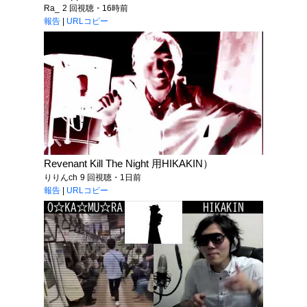
Ra_
2 回視聴・16時前
報告
|
URLコピー
Revenant Kill The Night 用HIKAKIN）
りりんch
9 回視聴・1日前
報告
|
URLコピー