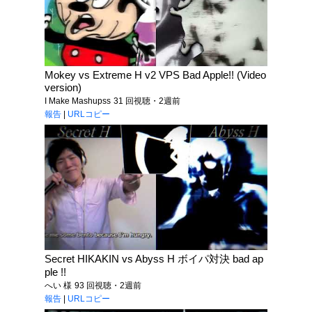
Mokey vs Extreme H v2 VPS Bad Apple!! (Video
version)
I Make Mashupss
31 回視聴・2週前
報告
|
URLコピー
Secret HIKAKIN vs Abyss H ボイパ対決 bad ap
ple !!
へい 様
93 回視聴・2週前
報告
|
URLコピー