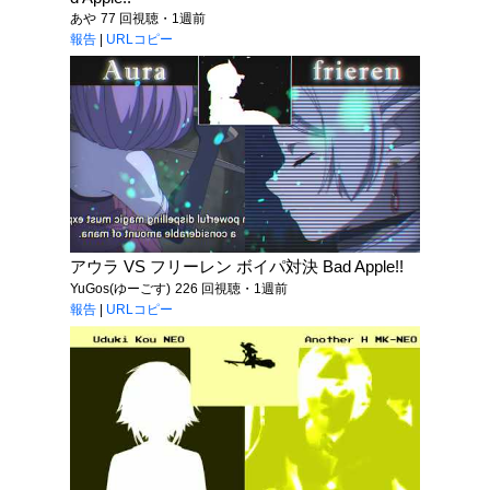
あや
77 回視聴・1週前
報告
|
URLコピー
アウラ VS フリーレン ボイパ対決 Bad Apple!!
YuGos(ゆーごす)
226 回視聴・1週前
報告
|
URLコピー