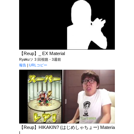
【Reup】_ EX Material
Ryøkuツ
3 回視聴・3週前
報告
|
URLコピー
【Reup】HIKAKIN? (はじめしゃちょー) Materia
l