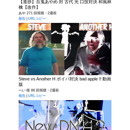
【進捗】百鬼あやめ 対 古代 光 口技対決 和風林
檎【改作】
あや
271 回視聴・2週前
報告
|
URLコピー
Steve vs Another H ボイパ対決 bad apple !! 動画
版
へい 様
86 回視聴・2週前
報告
|
URLコピー