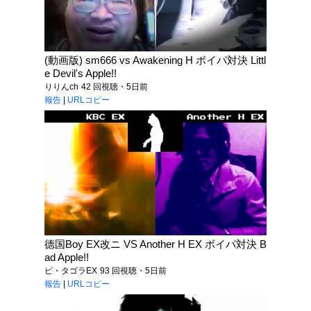
(動画版) sm666 vs Awakening H ボイパ対決 Littl
e Devil's Apple!!
りりんch
42 回視聴・5日前
報告
|
URLコピー
德国Boy EX改ニ VS Another H EX ボイパ対決 B
ad Apple!!
ピ・タゴラEX
93 回視聴・5日前
報告
|
URLコピー