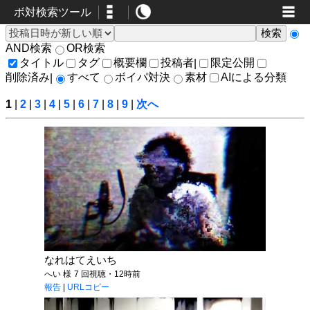
ボ対検索ツール
AND検索
OR検索
タイトル
タグ
概要欄
投稿者
限定公開
|
削除済み
すべて
ボイパ対決
素材
AIによる分類
|
1
|
2
|
3
|
4
|
5
|
6
|
7
|
8
|
9
|
次へ
なれはてえいち
へい 様
7 回視聴・12時前
報告
|
URLコピー