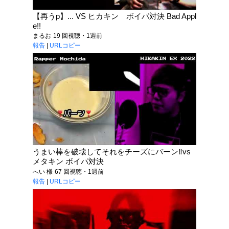
【再うp】... VS ヒカキン ボイパ対決 Bad Appl
e!!
まるお
19 回視聴・1週前
報告
|
URLコピー
うまい棒を破壊してそれをチーズにバーン‼️vs
メタキン ボイパ対決
へい 様
67 回視聴・1週前
報告
|
URLコピー