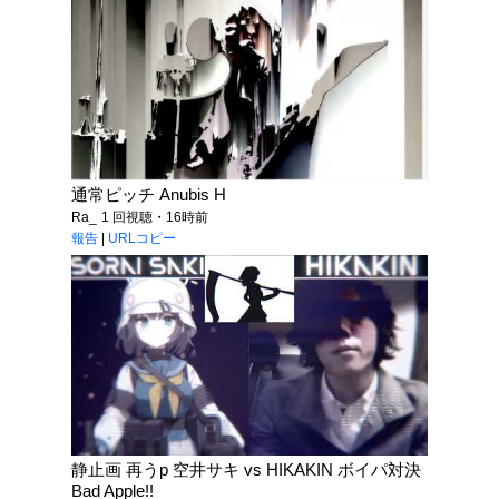
通常ピッチ Anubis H
Ra_
1 回視聴・16時前
報告
|
URLコピー
静止画 再うp 空井サキ vs HIKAKIN ボイパ対決
Bad Apple!!