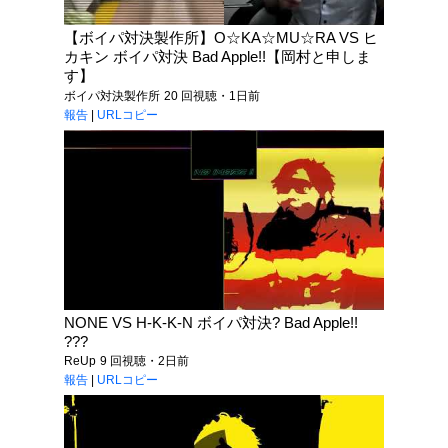
【ボイパ対決製作所】O☆KA☆MU☆RA VS ヒ
カキン ボイパ対決 Bad Apple!!【岡村と申しま
す】
ボイパ対決製作所
20 回視聴・1日前
報告
|
URLコピー
NONE VS H-K-K-N ボイパ対決? Bad Apple!!
???
ReUp
9 回視聴・2日前
報告
|
URLコピー