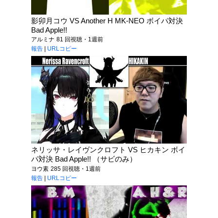
影卯月コウ VS Another H MK-NEO ボイパ対決
Bad Apple!!
アルミナ
81 回視聴・1週前
報告
|
URLコピー
ネリッサ・レイヴンクロフト VS ヒカキン ボイ
パ対決 Bad Apple!! （サビのみ）
ヨウ素
285 回視聴・1週前
報告
|
URLコピー