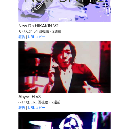
New Dn HIKAKIN V2
りりんch
54 回視聴・2週前
報告
|
URLコピー
Abyss H v3
へい 様
161 回視聴・2週前
報告
|
URLコピー