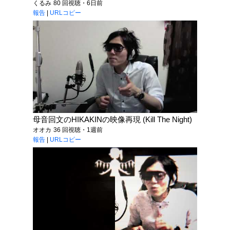
くるみ
80 回視聴・6日前
報告
|
URLコピー
母音回文のHIKAKINの映像再現 (Kill The Night)
オオカ
36 回視聴・1週前
報告
|
URLコピー