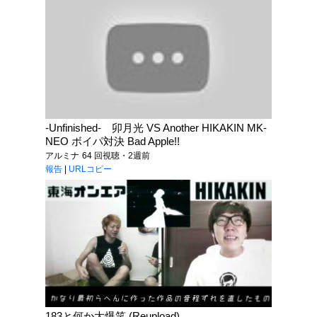
-Unfinished- 卯月光 VS Another HIKAKIN MK-
NEO ボイパ対決 Bad Apple!!
アルミナ
64 回視聴・2週前
報告
|
URLコピー
183と何か大爆笑 (Reupload)