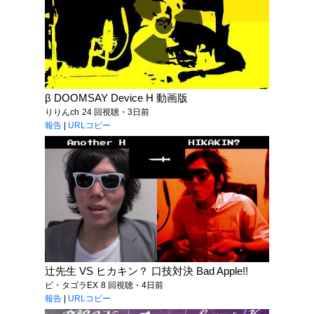
β DOOMSAY Device H 動画版
りりんch
24 回視聴・3日前
報告
|
URLコピー
辻先生 VS ヒカキン？ 口技対決 Bad Apple!!
ピ・タゴラEX
8 回視聴・4日前
報告
|
URLコピー