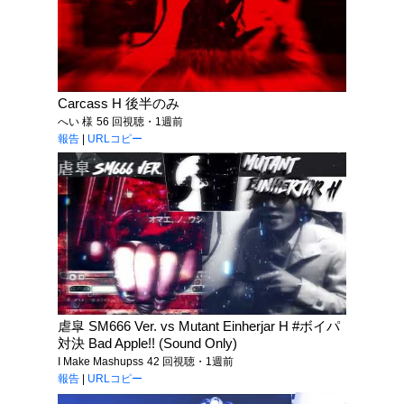
Carcass H 後半のみ
へい 様
56 回視聴・1週前
報告
|
URLコピー
虐皐 SM666 Ver. vs Mutant Einherjar H #ボイパ
対決 Bad Apple!! (Sound Only)
I Make Mashupss
42 回視聴・1週前
報告
|
URLコピー