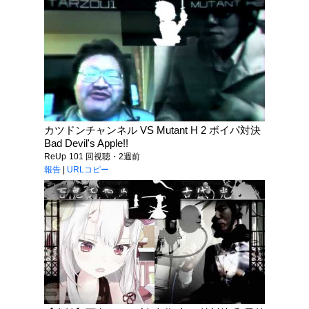
カツドンチャンネル VS Mutant H 2 ボイパ対決
Bad Devil's Apple!!
ReUp
101 回視聴・2週前
報告
|
URLコピー