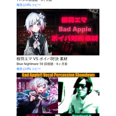
YTI
176 回視聴・6ヶ月前
報告
|
URLコピー
桜羽エマ VS ボイパ対決 素材
Blue Nightmare
59 回視聴・6ヶ月前
報告
|
URLコピー