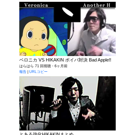
ベロニカ VS HIKAKIN ボイパ対決 Bad Apple!!
はらはら
71 回視聴・6ヶ月前
報告
|
URLコピー
とある強化HIKAKINまとめ