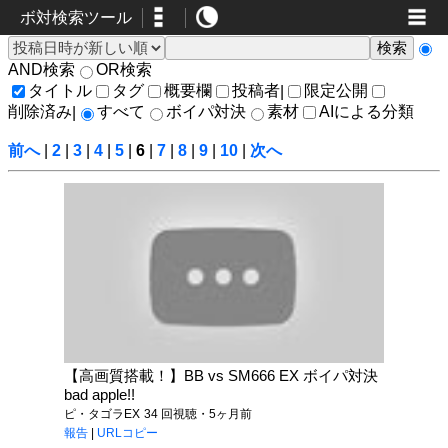
ボ対検索ツール
AND検索
OR検索
タイトル
タグ
概要欄
投稿者
限定公開
|
削除済み
すべて
ボイパ対決
素材
AIによる分類
|
前へ
|
2
|
3
|
4
|
5
|
6
|
7
|
8
|
9
|
10
|
次へ
【高画質搭載！】BB vs SM666 EX ボイパ対決
bad apple!!
ピ・タゴラEX
34 回視聴・5ヶ月前
報告
|
URLコピー