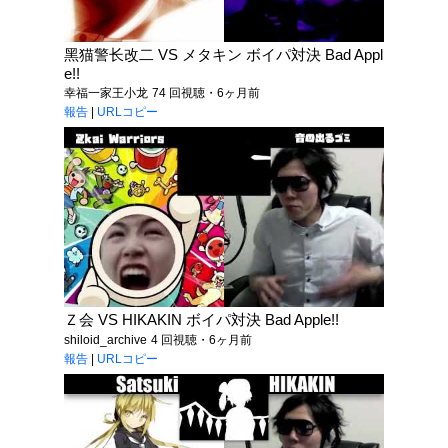
黑猫警长改二 VS メタキン ボイパ対決 Bad Appl
e!!
幸福一家王小龙
74 回視聴・6ヶ月前
報告
|
URLコピー
Ｚ会 VS HIKAKIN ボイパ対決 Bad Apple!!
shiloid_archive
4 回視聴・6ヶ月前
報告
|
URLコピー