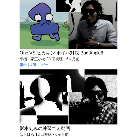
One VS ヒカキン ボイパ対决 Bad Apple!!
幸福一家王小龙
38 回視聴・6ヶ月前
報告
|
URLコピー
影本刻みの練習ゴミ動画
はらはら
12 回視聴・6ヶ月前