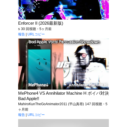
Enforcer II (2026最新版)
s
30 回視聴・5ヶ月前
報告
|
URLコピー
MePhone4 VS Annihilator Machine H ボイパ対決
Bad Apple!!
MahiroKunTheGoAnimator2011 (平山真尋)
147 回視聴・5
ヶ月前
報告
|
URLコピー