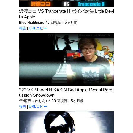
沢渡ココ VS Trancerate H ボイパ対決 Little Devi
l's Apple
Blue Nightmare
46 回視聴・5ヶ月前
報告
|
URLコピー
??? VS Marvel HIKAKIN Bad Apple!! Vocal Perc
ussion Showdown
*玲萌音（れもん）*
30 回視聴・5ヶ月前
報告
|
URLコピー