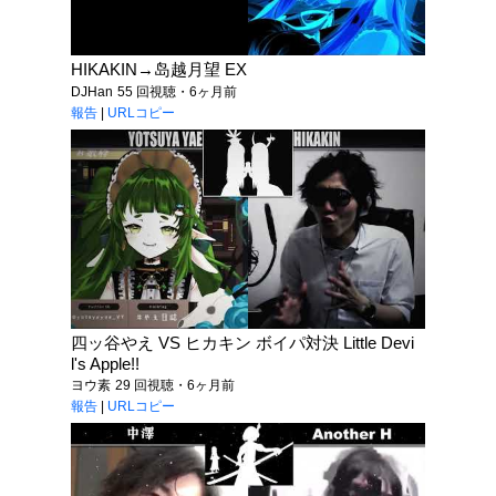
HIKAKIN→岛越月望 EX
DJHan
55 回視聴・6ヶ月前
報告
|
URLコピー
四ッ谷やえ VS ヒカキン ボイパ対決 Little Devi
l's Apple!!
ヨウ素
29 回視聴・6ヶ月前
報告
|
URLコピー