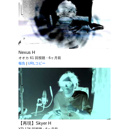
Nexus H
オオカ
61 回視聴・6ヶ月前
報告
|
URLコピー
【再現】Skyer H