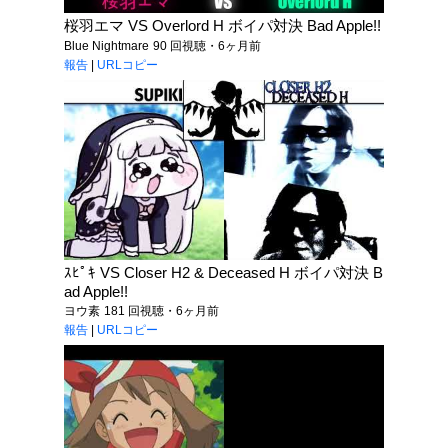
桜羽エマ VS Overlord H ボイパ対決 Bad Apple!!
Blue Nightmare
90 回視聴・6ヶ月前
報告
|
URLコピー
ｽﾋﾟｷ VS Closer H2 & Deceased H ボイパ対決 B
ad Apple!!
ヨウ素
181 回視聴・6ヶ月前
報告
|
URLコピー