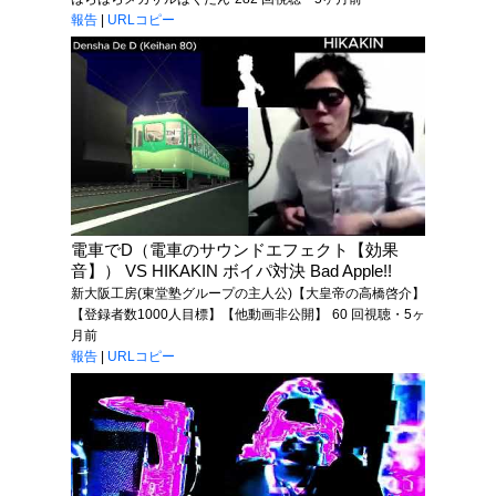
報告
|
URLコピー
電車でD（電車のサウンドエフェクト【効果
音】） VS HIKAKIN ボイパ対決 Bad Apple!!
新大阪工房(東堂塾グループの主人公)【大皇帝の高橋啓介】
【登録者数1000人目標】【他動画非公開】
60 回視聴・5ヶ
月前
報告
|
URLコピー