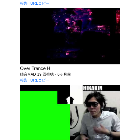
報告
|
URLコピー
Over Trance H
姉音MAD
19 回視聴・6ヶ月前
報告
|
URLコピー