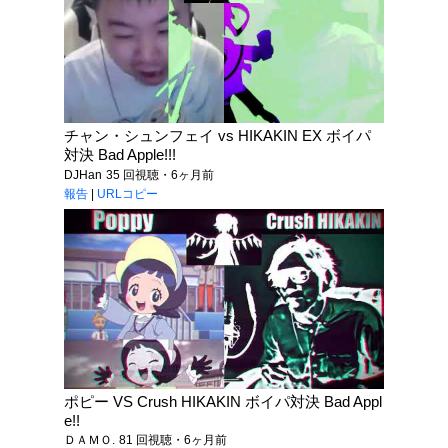
チャン・シュンフェイ vs HIKAKIN EX ボイパ
対決 Bad Apple!!!
DJHan
35 回視聴・6ヶ月前
報告
|
URLコピー
ポピー VS Crush HIKAKIN ボイパ対決 Bad Appl
e!!
ＤＡＭＯ.
81 回視聴・6ヶ月前