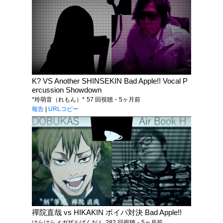
K? VS Another SHINSEKIN Bad Apple!! Vocal P
ercussion Showdown
*玲萌音（れもん）*
57 回視聴・5ヶ月前
報告
|
URLコピー
禪院直哉 vs HIKAKIN ボイパ対決 Bad Apple!!
はらはらメガザルばくだん
282 回視聴・5ヶ月前