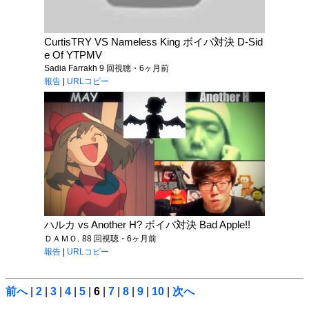
CurtisTRY VS Nameless King ボイパ対決 D-Sid
e Of YTPMV
Sadia Farrakh
9 回視聴・6ヶ月前
報告
|
URLコピー
ハルカ vs Another H? ボイパ対決 Bad Apple!!
ＤＡＭＯ.
88 回視聴・6ヶ月前
報告
|
URLコピー
前へ
|
2
|
3
|
4
|
5
|
6
|
7
|
8
|
9
|
10
|
次へ