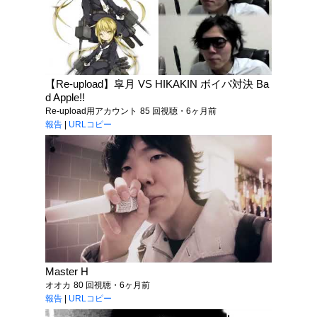
【Re-upload】皐月 VS HIKAKIN ボイパ対決 Ba
d Apple!!
Re-upload用アカウント
85 回視聴・6ヶ月前
報告
|
URLコピー
Master H
オオカ
80 回視聴・6ヶ月前
報告
|
URLコピー