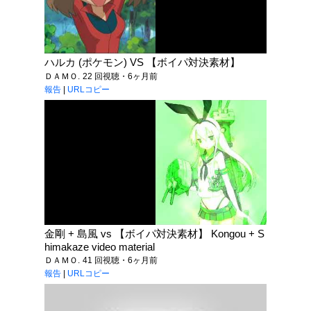
ハルカ (ポケモン) VS 【ボイパ対決素材】
ＤＡＭＯ.
22 回視聴・6ヶ月前
報告
|
URLコピー
金剛 + 島風 vs 【ボイパ対決素材】 Kongou + S
himakaze video material
ＤＡＭＯ.
41 回視聴・6ヶ月前
報告
|
URLコピー