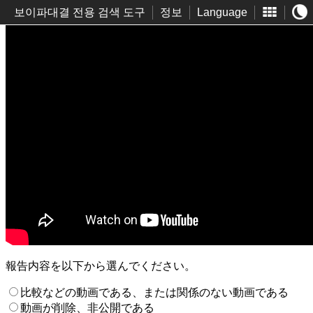
보이파대결 전용 검색 도구
정보
Language
報告内容を以下から選んでください。
比較などの動画である、または関係のない動画である
動画が削除、非公開である