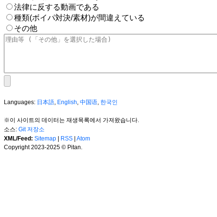
法律に反する動画である
種類(ボイパ対決/素材)が間違えている
その他
Languages:
日本語
,
English
,
中国语
,
한국인
※이 사이트의 데이터는 재생목록에서 가져왔습니다.
소스:
Git 저장소
XML/Feed:
Sitemap
|
RSS
|
Atom
Copyright 2023-2025 © Pitan.