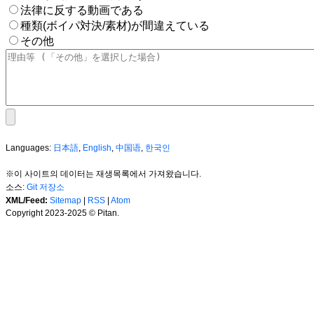
法律に反する動画である
種類(ボイパ対決/素材)が間違えている
その他
Languages:
日本語
,
English
,
中国语
,
한국인
※이 사이트의 데이터는 재생목록에서 가져왔습니다.
소스:
Git 저장소
XML/Feed:
Sitemap
|
RSS
|
Atom
Copyright 2023-2025 © Pitan.