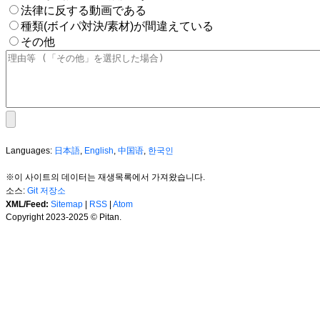
法律に反する動画である
種類(ボイパ対決/素材)が間違えている
その他
Languages:
日本語
,
English
,
中国语
,
한국인
※이 사이트의 데이터는 재생목록에서 가져왔습니다.
소스:
Git 저장소
XML/Feed:
Sitemap
|
RSS
|
Atom
Copyright 2023-2025 © Pitan.