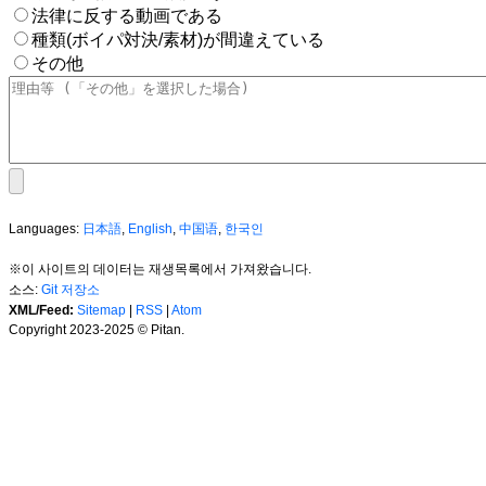
法律に反する動画である
種類(ボイパ対決/素材)が間違えている
その他
Languages:
日本語
,
English
,
中国语
,
한국인
※이 사이트의 데이터는 재생목록에서 가져왔습니다.
소스:
Git 저장소
XML/Feed:
Sitemap
|
RSS
|
Atom
Copyright 2023-2025 © Pitan.