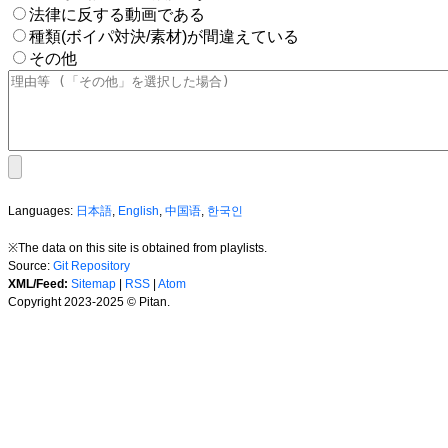
法律に反する動画である
種類(ボイパ対決/素材)が間違えている
その他
Languages:
日本語
,
English
,
中国语
,
한국인
※The data on this site is obtained from playlists.
Source:
Git Repository
XML/Feed:
Sitemap
|
RSS
|
Atom
Copyright 2023-2025 © Pitan.