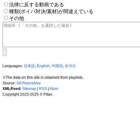
法律に反する動画である
種類(ボイパ対決/素材)が間違えている
その他
Languages:
日本語
,
English
,
中国语
,
한국인
※The data on this site is obtained from playlists.
Source:
Git Repository
XML/Feed:
Sitemap
|
RSS
|
Atom
Copyright 2023-2025 © Pitan.