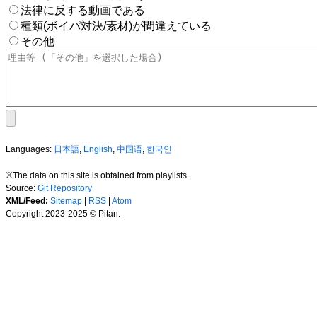
法律に反する動画である
種類(ボイパ対決/素材)が間違えている
その他
Languages:
日本語
,
English
,
中国语
,
한국인
※The data on this site is obtained from playlists.
Source:
Git Repository
XML/Feed:
Sitemap
|
RSS
|
Atom
Copyright 2023-2025 © Pitan.