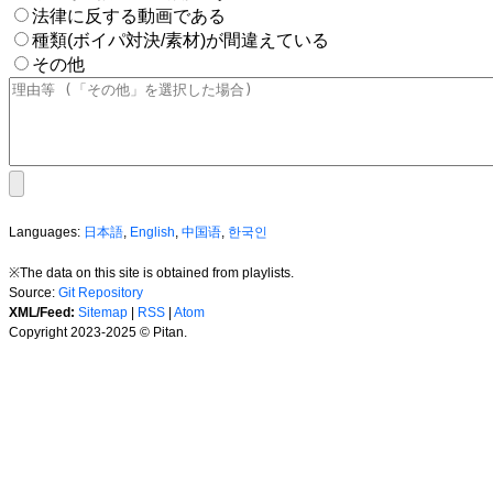
法律に反する動画である
種類(ボイパ対決/素材)が間違えている
その他
Languages:
日本語
,
English
,
中国语
,
한국인
※The data on this site is obtained from playlists.
Source:
Git Repository
XML/Feed:
Sitemap
|
RSS
|
Atom
Copyright 2023-2025 © Pitan.