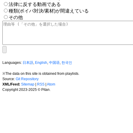
法律に反する動画である
種類(ボイパ対決/素材)が間違えている
その他
Languages:
日本語
,
English
,
中国语
,
한국인
※The data on this site is obtained from playlists.
Source:
Git Repository
XML/Feed:
Sitemap
|
RSS
|
Atom
Copyright 2023-2025 © Pitan.