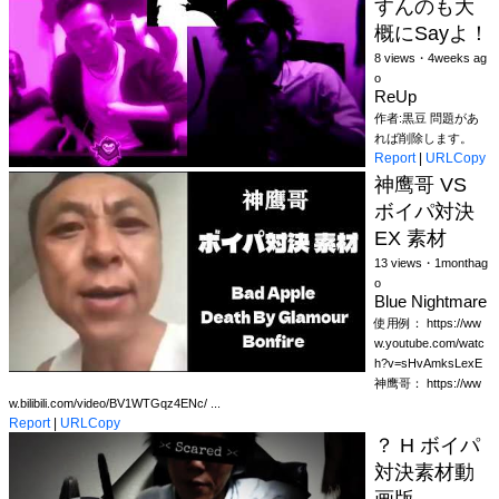
すんのも大
概にSayよ！
8 views・4weeks ag
o
ReUp
作者:黒豆 問題があ
れば削除します。
Report
|
URLCopy
神鹰哥 VS
ボイパ対決
EX 素材
13 views・1monthag
o
Blue Nightmare
使用例： https://ww
w.youtube.com/watc
h?v=sHvAmksLexE
神鹰哥： https://ww
w.bilibili.com/video/BV1WTGqz4ENc/ ...
Report
|
URLCopy
？ H ボイパ
対決素材動