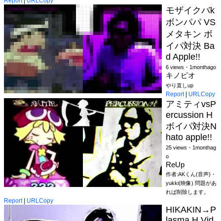
Report
|
URLCopy
モザイクバk
ボンパパ VS
メタキン ボ
イパ対決 Ba
d Apple!!
6 views・1monthago
キノピオ
やり直しup
Report
|
URLCopy
アミティvsP
ercussion H
ボイパ対決N
hato apple!!
25 views・1monthag
o
ReUp
作者:AKくん(音声)・
yukki(映像) 問題があ
れば削除します。
Report
|
URLCopy
HIKAKIN→P
lasma H Vid