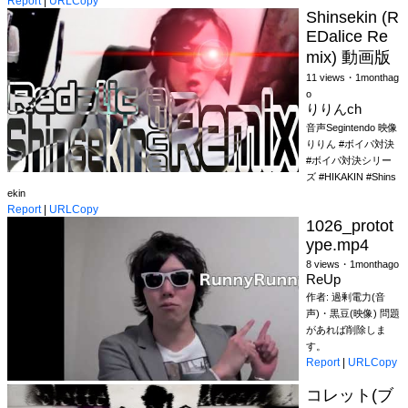
Report
|
URLCopy
Shinsekin (R
EDalice Re
mix) 動画版
11 views・1monthag
o
りりんch
音声Segintendo 映像
りりん #ボイパ対決
#ボイパ対決シリー
ズ #HIKAKIN #Shins
ekin
Report
|
URLCopy
1026_protot
ype.mp4
8 views・1monthago
ReUp
作者: 過剰電力(音
声)・黒豆(映像) 問題
があれば削除しま
す。
Report
|
URLCopy
コレット(ブ