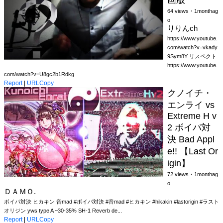
画版
64 views・1monthag
o
りりんch
https://www.youtube.
com/watch?v=vkady
9Sym8Y リスペクト
https://www.youtube.
com/watch?v=U8gc2b1Rdkg
Report
|
URLCopy
クノイチ・
エンライ vs
Extreme H v
2 ボイパ対
決 Bad Appl
e!! 【Last Or
igin】
72 views・1monthag
o
ＤＡＭＯ.
ボイパ対決 ヒカキン 音mad #ボイパ対決 #音mad #ヒカキン #hikakin #lastorigin #ラスト
オリジン yws type A ~30-35% SH-1 Reverb de...
Report
|
URLCopy