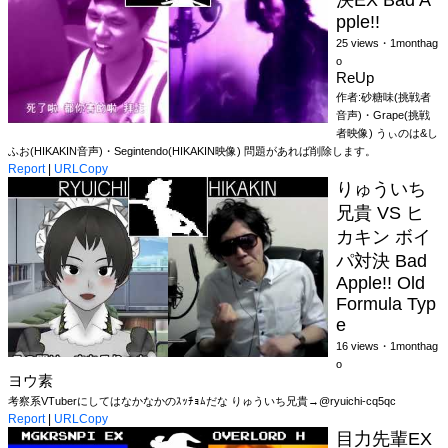
決EX Bad A
pple!!
25 views・1monthag
o
ReUp
作者:砂糖味(挑戦者
音声)・Grape(挑戦
者映像) うぃのは&し
ふお(HIKAKIN音声)・Segintendo(HIKAKIN映像) 問題があれば削除します。
Report
|
URLCopy
りゅういち
兄貴 VS ヒ
カキン ボイ
パ対決 Bad
Apple!! Old
Formula Typ
e
16 views・1monthag
o
ヨウ素
考察系VTuberにしてはなかなかのｽｯﾁｮﾑだな りゅういち兄貴→@ryuichi-cq5qc
Report
|
URLCopy
目力先輩EX