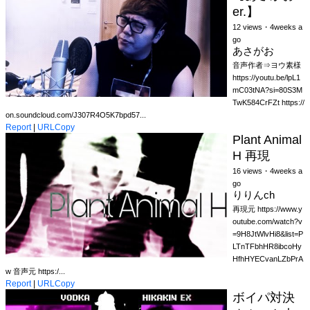
er.】
12 views・4weeks a
go
あさがお
音声作者⇒ヨウ素様
https://youtu.be/lpL1
mC03tNA?si=80S3M
TwK584CrFZt https://
on.soundcloud.com/J307R4O5K7bpd57...
Report
|
URLCopy
Plant Animal
H 再現
16 views・4weeks a
go
りりんch
再現元 https://www.y
outube.com/watch?v
=9H8JtWlvHi8&list=P
LTnTFbhHR8ibcoHy
HfhHYECvanLZbPrA
w 音声元 https:/...
Report
|
URLCopy
ボイパ対決