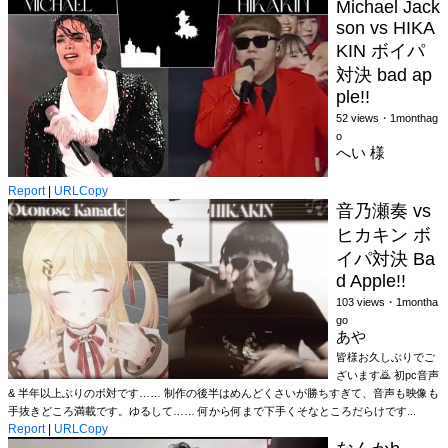
Michael Jack
son vs HIKA
KIN ボイパ
対決 bad ap
ple!!
52 views・1monthag
o
へい 様
Report
|
URLCopy
音乃瀬奏 vs
ヒカキン ボ
イパ対決 Ba
d Apple!!
103 views・1montha
go
あや
皆様お久しぶりでご
ざいます🙇 初pc音声
& 半年以上ぶりのボ対です…… 制作の後半はめんどくさいが勝ちすぎて、音声も映像も
手抜きどころ満載です。ゆるして…… 何から何まで下手くそなところだらけです...
Report
|
URLCopy