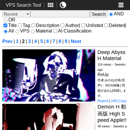
VPS Search Tool
AND
OR
Title
Tag
Description
Author
|
Unlisted
Deleted
|
All
VPS
Material
AI Classification
Prev
|
1
|
2
|
3
|
4
|
5
|
6
|
7
|
8
|
9
|
Next
Deep Abyss
H Material
114 views・3weeks
ago
ReUp
作者:みやね古島(音
声)・SICK(映像) 問
題があれば削除しま
す。
Report
|
URLCopy
Demon H 動
画版 High S
peed Apple!!
40 views・3weeks a