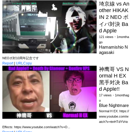
埼京線 vs An
other HIKAK
IN 2 NEO ボ
イパ対決 Ba
d Apple
121 views・1montha
go
Hamamishio N
agasaki
NEOボ対10周年記念です
Report
|
URLCopy
神鹰哥 VS N
ormal H EX
黑手对决 Ba
d Apple!!
17 views・1monthag
o
Blue Nightmare
Normal H EX: https://
www.youtube.com/w
atch?v=ttnHTdYVrio
Effects: https://www.youtube.com/watch?v=O...