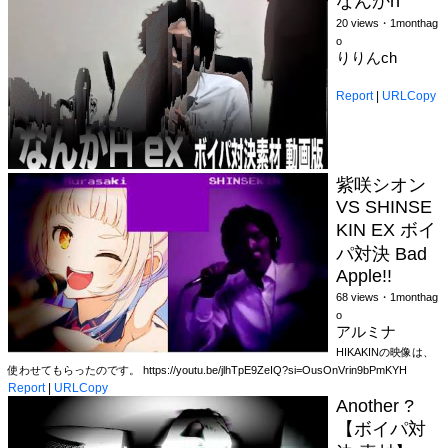
なんかh
20 views・1monthag
o
りりんch
Report
|
URLCopy
紫咲シオン
VS SHINSE
KIN EX ボイ
パ対決 Bad
Apple!!
68 views・1monthag
o
アルミナ
HIKAKINの映像は、
使わせてもらったのです。 https://youtu.be/jlhTpE9ZeIQ?si=OusOnVrin9bPmKYH
Report
|
URLCopy
Another ?
【ボイパ対