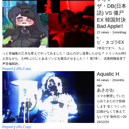
ザ・DB(日本
語) VS 僵尸
EX 韓国対決
Bad Apple!!
21 views・1monthag
o
ピ・タゴラEX
7本目です〜。 ちょ
っと音編集の工夫を変えてやってみました！ ほんの少し改善したかな？ トリッカル枠2
人目ながら、3,4年ぶりにとあるゾンビを復活させました！！ 第7本~。 试着稍微改变了
声音编辑的...
Report
|
URLCopy
Aquatic H
64 views・2months
ago
あさがお
スマホ整理していた
ら出てきたので投稿
します 全くつくった
記憶がなくて覚えて
ないです 制作日⇒20
24/12/24
Report
|
URLCopy