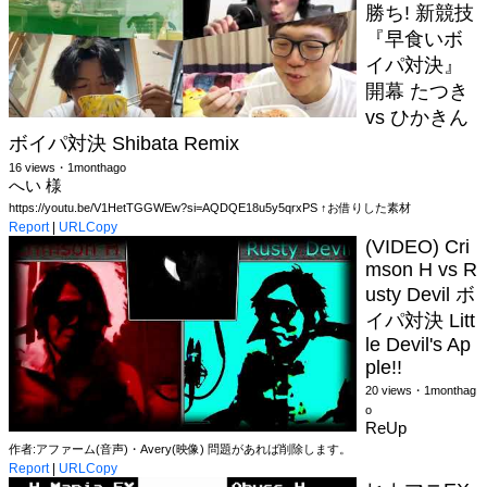
勝ち! 新競技
『早食いボ
イパ対決』
開幕 たつき
vs ひかきん
ボイパ対決 Shibata Remix
16 views・1monthago
へい 様
https://youtu.be/V1HetTGGWEw?si=AQDQE18u5y5qrxPS ↑お借りした素材
Report
|
URLCopy
(VIDEO) Cri
mson H vs R
usty Devil ボ
イパ対決 Litt
le Devil's Ap
ple!!
20 views・1monthag
o
ReUp
作者:アファーム(音声)・Avery(映像) 問題があれば削除します。
Report
|
URLCopy