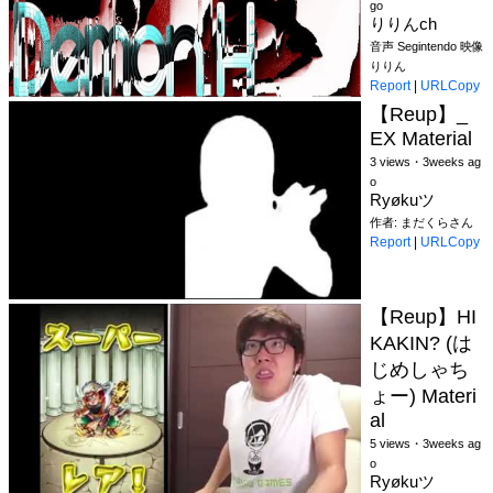
go
りりんch
音声 Segintendo 映像
りりん
Report
|
URLCopy
【Reup】_
EX Material
3 views・3weeks ag
o
Ryøkuツ
作者: まだくらさん
Report
|
URLCopy
【Reup】HI
KAKIN? (は
じめしゃち
ょー) Materi
al
5 views・3weeks ag
o
Ryøkuツ