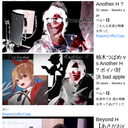
Another H ?
31 views・4weeks a
go
へい 様
こちらも友達が映像
を作った
Report
|
URLCopy
柚木つばめ v
s Another H
? ボイパ対
決 bad apple
30 views・4weeks a
go
へい 様
友達作です 誰か映像
を作ってあげてくだ
さい
Report
|
URLCopy
Beyond H
【あさがおv