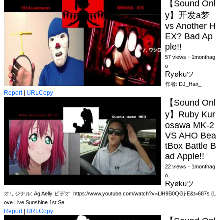
【Sound Onl
y】开发a梦
vs Another H
EX? Bad Ap
ple!!
57 views・1monthag
o
Ryøkuツ
作者: DJ_Han_
Report
|
URLCopy
【Sound Onl
y】Ruby Kur
osawa MK-2
VS AHO Bea
tBox Battle B
ad Apple!!
22 views・1monthag
o
Ryøkuツ
オリジナル: Ag Aelly ビデオ: https://www.youtube.com/watch?v=LlH9B0QGj-E&t=687s (L
ove Live Sunshine 1st Se...
Report
|
URLCopy