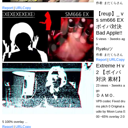
作者: まだくらさん
Report
|
URLCopy
【reup】_ v
s sm666 EX
ボイパ対決
Bad Apple!!
5 views・3weeks ag
o
Ryøkuツ
作者: まだくらさん
Report
|
URLCopy
Extreme H v
2 【ボイパ
対決 素材】
23 views・3weeks a
go
ＤＡＭＯ.
VP9 codec Fixed dru
ms pitch 0 Original a
udio by Moon Luna 0:
00 ~65% overlay 2:0
5 100% overlay ...
Report
|
URLCopy