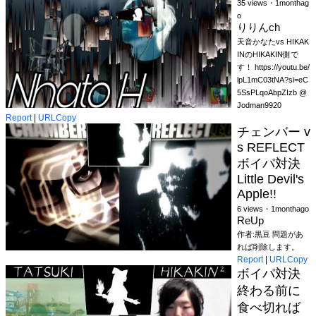
35 views・1monthag
o
りりんch
天音かなたvs HIKAK
INのHIKAKIN側で
す！ https://youtu.be/
lpL1mC03tNA?si=eC
5SsPLqoAbpZIzb @
Jodman9920
Report
|
URLCopy
チェンバー v
s REFLECT
ボイパ対決
Little Devil's
Apple!!
6 views・1monthago
ReUp
作者:黒豆 問題があ
れば削除します。
Report
|
URLCopy
ボイパ対決
終わる前に
食べ切れば