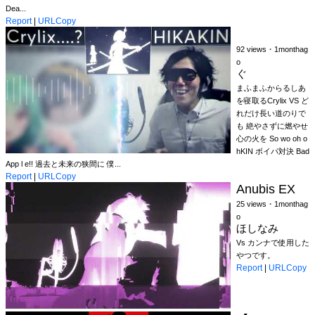
Dea...
Report
|
URLCopy
⠀ ⠀
92 views・1monthag
o
ぐ
まふまふからるしあ
を寝取るCrylix VS ど
れだけ⻑い道のりで
も 絶やさずに燃やせ
心の火を So wo oh o
hKIN ボイパ対決 Bad
App l e!! 過去と未来の狭間に 僕...
Report
|
URLCopy
Anubis EX
25 views・1monthag
o
ほしなみ
Vs カンナで使用した
やつです。
Report
|
URLCopy