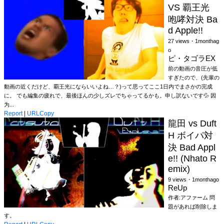
VS 覇王光
咆哮対決 Ba
d Apple!!
27 views・1monthag
o
ピ・タゴラEX
前の動画の音圧が低
すぎたので、(先輩の
動画の近くだけど、覇王光にならいいよね…？)って思ってここ1日内でまさかの完成
に。 でも編集の疲れで、最後ほんの少しズレでちゃってるかも。申し訳ないです💦 因
为...
Report
|
URLCopy
龍田 vs Duft
H ボイパ対
決 Bad Appl
e!! (Nhato R
emix)
9 views・1monthago
ReUp
作者:アファーム 問
題があれば削除しま
す。