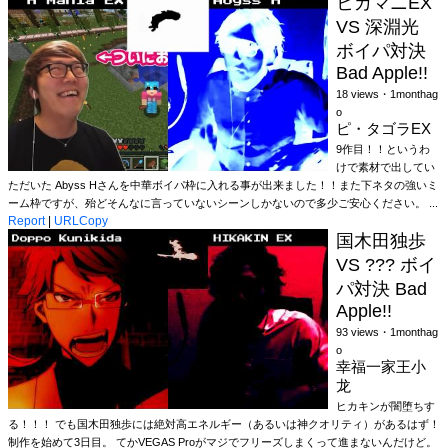
ヒカマニEX
VS 深淵光
ボイパ対決
Bad Apple!!
18 views・1monthag
o
ピ・タゴラEX
9作目！！というわ
けで素材で出してい
ただいた Abyss Hさんを中華ボイパ枠に入れる事が出来ました！！また下ネタの強いミ
ーム枠ですが、殆どそんなに言っていないシーンしかないので多少ご安心ください。 ...
Report
|
URLCopy
国木田独歩
VS ??? ボイ
パ対決 Bad
Apple!!
93 views・1monthag
o
幸福一家王小
龙
ヒカキンが闇堕ちす
る！！！ でも国木田独歩には絶対高エネルギー（あるいは神クオリティ）があるはず！
制作を始めて3日目。 てかVEGAS Proがマジでフリーズしまくって進まないんだけど。