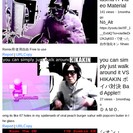
eo Material
141 views・1montha
go
Nō_Alt
https://youtu.be/XF_1
__ExblQ?si=viw9ieDi
IJK2qK63 ↑で使った
自作強化キン Nhato
Remix用 使用自由 Free to use
Report
|
URLCopy
you can sim
ply just walk
around it VS
HIKAKIN ボ
イパ対決 Ba
d Apple!!
27 views・1monthag
o
ＤＡＭＯ.
omg its like 67 holes in my spiderweb of viral peach burger sahur with popcorn butter in t
he glass
Report
|
URLCopy
シオン・