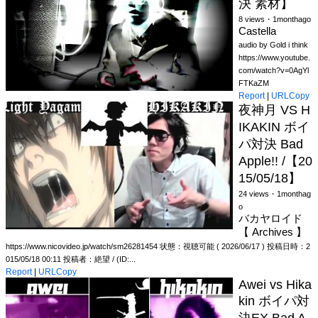
決 素材】
8 views・1monthago
Castella
audio by Gold i think
https://www.youtube.
com/watch?v=0AgYl
FTKaZM
Report
|
URLCopy
夜神月 VS H
IKAKIN ボイ
パ対決 Bad
Apple!! /【20
15/05/18】
24 views・1monthag
o
バカヤロイド
【 Archives 】
https://www.nicovideo.jp/watch/sm26281454 状態：視聴可能 ( 2026/06/17 ) 投稿日時：2
015/05/18 00:11 投稿者：絶望 / (ID:...
Report
|
URLCopy
Awei vs Hika
kin ボイパ対