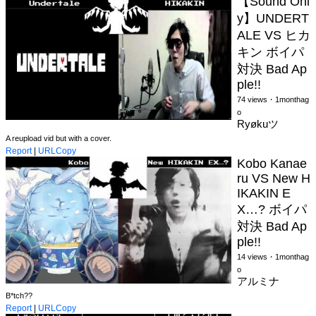
【Sound Onl
y】UNDERT
ALE VS ヒカ
キン ボイパ
対決 Bad Ap
ple!!
74 views・1monthag
o
Ryøkuツ
A reupload vid but with a cover.
Report
|
URLCopy
Kobo Kanae
ru VS New H
IKAKIN E
X…? ボイパ
対決 Bad Ap
ple!!
14 views・1monthag
o
アルミナ
B*tch??
Report
|
URLCopy