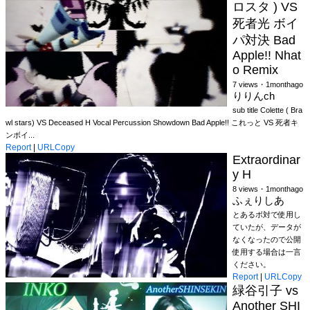
ロスタ ) VS
死者光 ボイ
パ対決 Bad
Apple!! Nhat
o Remix
7 views・1monthago
りりんch
sub title Colette ( Bra
wl stars) VS Deceased H Vocal Percussion Showdown Bad Apple!! これっと VS 死者キ
ンボイ...
Report
|
URLCopy
Extraordinar
y H
8 views・1monthago
ふぇりしあ
とあるボ対で使用し
ていたが、データが
なくなったので公開
使用する場合は一言
ください。
Report
|
URLCopy
緑谷引子 vs
Another SHI