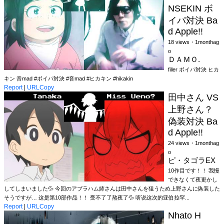
NSEKIN ボ
イパ対決 Ba
d Apple!!
18 views・1monthag
o
ＤＡＭＯ.
filler ボイパ対決 ヒカ
キン 音mad #ボイパ対決 #音mad #ヒカキン #hikakin
Report
|
URLCopy
田中さん VS
上野さん？
偽装対決 Ba
d Apple!!
24 views・1monthag
o
ピ・タゴラEX
10作目です！！ 我慢
できなくて夜更かし
してしまいました💦 今回のアブラハム姉さんは田中さんを狙うため上野さんに偽装した
そうですが… 这是第10部作品！！ 受不了了熬夜了💦 听说这次的亚伯拉罕...
Report
|
URLCopy
Nhato H