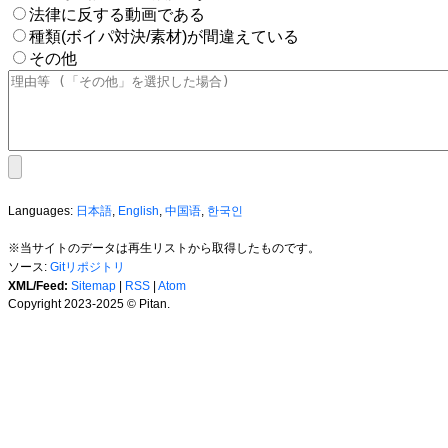
法律に反する動画である
種類(ボイパ対決/素材)が間違えている
その他
Languages:
日本語
,
English
,
中国语
,
한국인
※当サイトのデータは再生リストから取得したものです。
ソース:
Gitリポジトリ
XML/Feed:
Sitemap
|
RSS
|
Atom
Copyright 2023-2025 © Pitan.