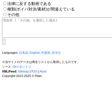
法律に反する動画である
種類(ボイパ対決/素材)が間違えている
その他
Languages:
日本語
,
English
,
中国语
,
한국인
※当サイトのデータは再生リストから取得したものです。
ソース:
Gitリポジトリ
XML/Feed:
Sitemap
|
RSS
|
Atom
Copyright 2023-2025 © Pitan.