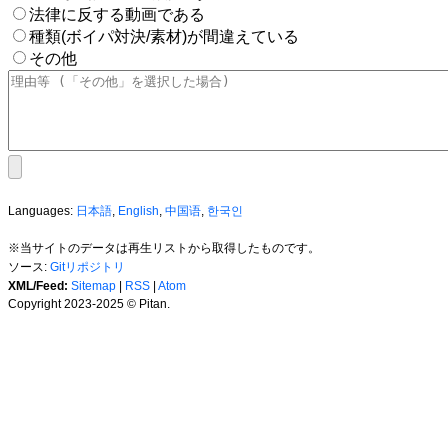
法律に反する動画である
種類(ボイパ対決/素材)が間違えている
その他
Languages:
日本語
,
English
,
中国语
,
한국인
※当サイトのデータは再生リストから取得したものです。
ソース:
Gitリポジトリ
XML/Feed:
Sitemap
|
RSS
|
Atom
Copyright 2023-2025 © Pitan.