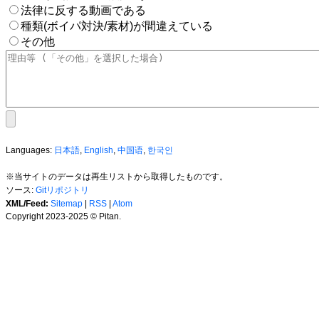
法律に反する動画である
種類(ボイパ対決/素材)が間違えている
その他
Languages:
日本語
,
English
,
中国语
,
한국인
※当サイトのデータは再生リストから取得したものです。
ソース:
Gitリポジトリ
XML/Feed:
Sitemap
|
RSS
|
Atom
Copyright 2023-2025 © Pitan.