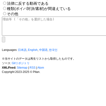
法律に反する動画である
種類(ボイパ対決/素材)が間違えている
その他
Languages:
日本語
,
English
,
中国语
,
한국인
※当サイトのデータは再生リストから取得したものです。
ソース:
Gitリポジトリ
XML/Feed:
Sitemap
|
RSS
|
Atom
Copyright 2023-2025 © Pitan.