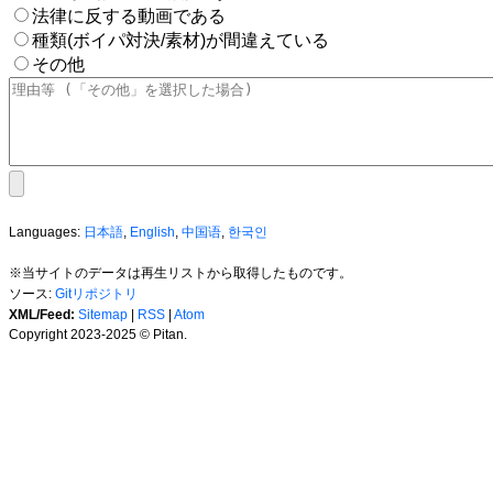
法律に反する動画である
種類(ボイパ対決/素材)が間違えている
その他
Languages:
日本語
,
English
,
中国语
,
한국인
※当サイトのデータは再生リストから取得したものです。
ソース:
Gitリポジトリ
XML/Feed:
Sitemap
|
RSS
|
Atom
Copyright 2023-2025 © Pitan.