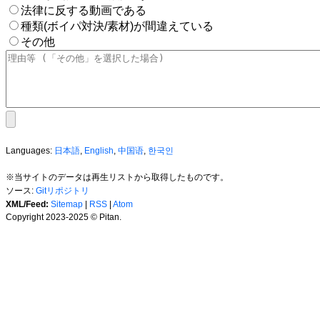
法律に反する動画である
種類(ボイパ対決/素材)が間違えている
その他
Languages:
日本語
,
English
,
中国语
,
한국인
※当サイトのデータは再生リストから取得したものです。
ソース:
Gitリポジトリ
XML/Feed:
Sitemap
|
RSS
|
Atom
Copyright 2023-2025 © Pitan.