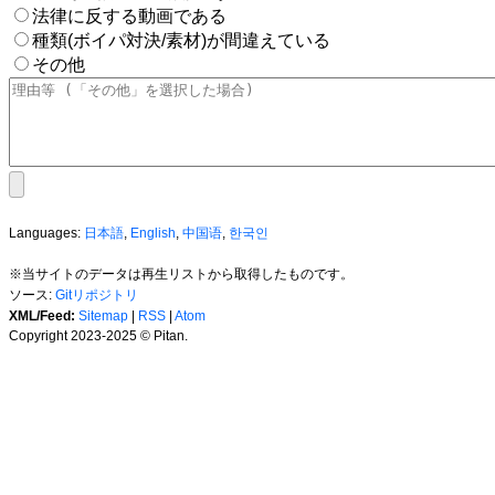
法律に反する動画である
種類(ボイパ対決/素材)が間違えている
その他
Languages:
日本語
,
English
,
中国语
,
한국인
※当サイトのデータは再生リストから取得したものです。
ソース:
Gitリポジトリ
XML/Feed:
Sitemap
|
RSS
|
Atom
Copyright 2023-2025 © Pitan.