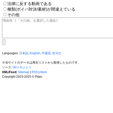
法律に反する動画である
種類(ボイパ対決/素材)が間違えている
その他
Languages:
日本語
,
English
,
中国语
,
한국인
※当サイトのデータは再生リストから取得したものです。
ソース:
Gitリポジトリ
XML/Feed:
Sitemap
|
RSS
|
Atom
Copyright 2023-2025 © Pitan.