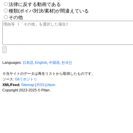
法律に反する動画である
種類(ボイパ対決/素材)が間違えている
その他
Languages:
日本語
,
English
,
中国语
,
한국인
※当サイトのデータは再生リストから取得したものです。
ソース:
Gitリポジトリ
XML/Feed:
Sitemap
|
RSS
|
Atom
Copyright 2023-2025 © Pitan.