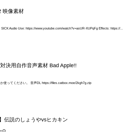
H 2 映像素材
SICK Audio Use: https://www.youtube.com/watch?v=asUR-XUPqFg Effects: https://...
対決用自作音声素材 Bad Apple!!
ださい。 音声DL https://files.catbox.moe/2kgh7g.zip
】伝説のしょうやvsヒカキン
ーΩ