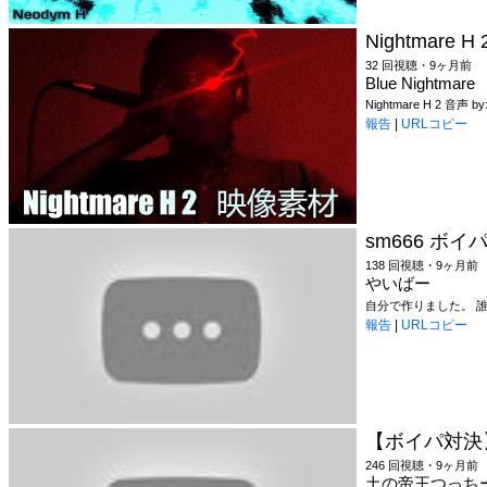
Nightmare 
32 回視聴・9ヶ月前
Blue Nightmare
Nightmare H 2 音声 by: 
報告
|
URLコピー
sm666 ボイパ
138 回視聴・9ヶ月前
やいばー
自分で作りました。 誰か使ってく
報告
|
URLコピー
【ボイパ対決
246 回視聴・9ヶ月前
土の帝王つっち