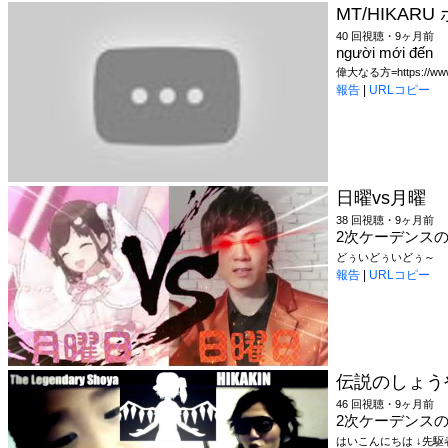
MT/HIKARU 
40 回視聴・9ヶ月前
người mới đến
偉大なる方=https://www.
報告
|
URLコピー
日曜vs月曜
38 回視聴・9ヶ月前
2次ケーデンス
どぅいどぅいどぅ～
報告
|
URLコピー
伝説のしょうや vs
46 回視聴・9ヶ月前
2次ケーデンス
はいこんにちは ↓先駆者様 ht