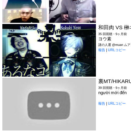
和田肉 VS 榊ネス
35 回視聴・9ヶ月前
ヨウ素
謎の人選 @muan 
報告
|
URLコピー
裏MT/HIKAR
39 回視聴・9ヶ月前
người mới đến
報告
|
URLコピー