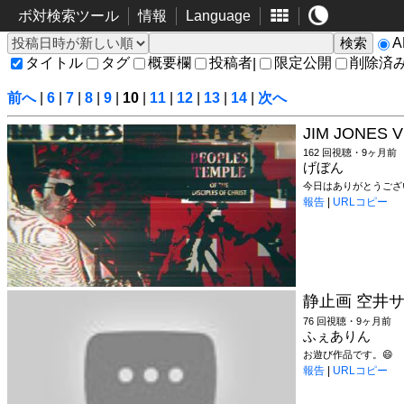
ボ対検索ツール
情報
Language
タイトル
タグ
概要欄
投稿者
限定公開
削除済
|
前へ
|
6
|
7
|
8
|
9
|
10
|
11
|
12
|
13
|
14
|
次へ
JIM JONES V
162 回視聴・9ヶ月前
げぼん
今日はありがとうござい
報告
|
URLコピー
静止画 空井サキ 
76 回視聴・9ヶ月前
ふぇありん
お遊び作品です。😄
報告
|
URLコピー