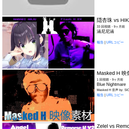
隠杏珠 vs HIK
33 回視聴・9ヶ月前
涵尼尼涵
報告
|
URLコピー
Masked H 
1 回視聴・9ヶ月前
Blue Nightmare
Masked H 音声 by: SICK
報告
|
URLコピー
Zelel vs Re