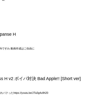
anse H
KINですわ 動画作成はご自由に
s H v2 ボイパ対決 Bad Apple!! [Short ver]
たhttps://youtu.be/JTa3g4u9h20