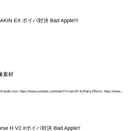
AKIN EX ボイパ対決 Bad Apple!!!
映像素材
 Audio Use: https://www.youtube.com/watch?v=asUR-XUPqFg Effects: https://www....
morse H V2 #ボイパ対決 Bad Apple!!