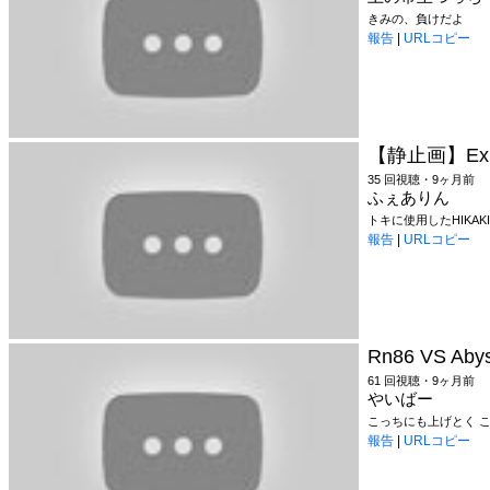
きみの、負けだよ
報告
|
URLコピー
【静止画】Exp
35 回視聴・9ヶ月前
ふぇありん
トキに使用したHIKA
報告
|
URLコピー
Rn86 VS Abys
61 回視聴・9ヶ月前
やいばー
こっちにも上げとく これパクっ
報告
|
URLコピー