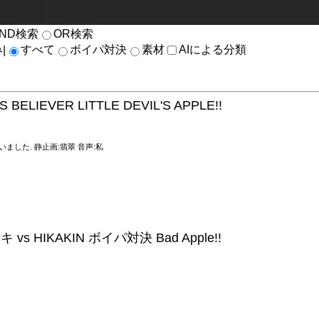
AND検索
OR検索
み
すべて
ボイパ対決
素材
AIによる分類
|
S BELIEVER LITTLE DEVIL'S APPLE!!
ました. 静止画:翡翠 音声:私
vs HIKAKIN ボイパ対決 Bad Apple!!