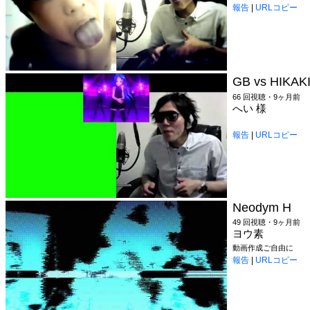
報告
|
URLコピー
GB vs HIKAK
66 回視聴・9ヶ月前
へい 様
報告
|
URLコピー
Neodym H
49 回視聴・9ヶ月前
ヨウ素
動画作成ご自由に
報告
|
URLコピー